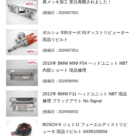
再メッキ加工 受注再開されました！
その他（9）
古い車両用診断テスター（10）
イギリス車（23）
ロシア（8）
(投稿日：2026/07/02)
バイク用診断テスター（7）
アメリカ車（15）
ブレーキキャリパーリペアキット（368）
ポルシェ 930ターボ IGディストリビューター
その他（20）
スウェーデン車（20）
現品リビルト
(投稿日：2026/07/01)
OTOFIX Powered by AUTEL（4）
日本車（7）
ステアリングロックエミュレータ（28）
2015年 BMW MINI F54 ヘッドユニット NBT
内部ショート 現品修理
汎用（89）
(投稿日：2026/06/04)
バッテリーチャージャー（4）
キー関連（19）
2012年 BMW F11 ヘッドユニット NBT 現品
修理 ブラックアウト No Signal
ディーゼルインジェクター&グロープラグ ツール（7）
ライト関連（6）
(投稿日：2026/06/03)
ホイールロック取り外しツール（6）
その他（12）
BOSCH K ジェトロ フューエルディストリビ
ュータ 現品リビルト 0438100004