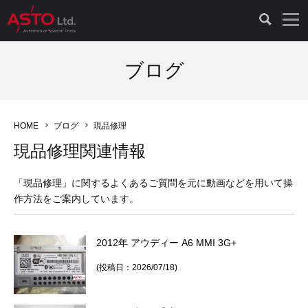
LAUNCH製品（65）
車両診断ツール（91）
自動車工具（481）
測定機器（38）
パーツ（1047）
特殊リペア（161）
PicoScope（25）
ブログ
診断機（16）
診断テスター（10）
HCB TOOLS（45）
オシロスコープ（2）
ドイツ車（427）
現品修理（77）
オシロスコープ（10）
HOME
ブログ
現品修理
キープログラマー（4）
キープログラマー（20）
AST TOOLS（51）
オシロ関連商品（9）
イタリア/フランス車（145）
リビルト品（58）
アクセサリー（13）
現品修理関連情報
EV 専用 整備機器（11）
内視カメラ（6）
Hubitools（17）
シミュレータ（19）
イギリス車（26）
クローン作製（20）
その他（2）
「現品修理」に関するよくあるご質問を元に動画などを用いて操
作方法をご案内しています。
ADAS（7）
スモークテスター（4）
LASER（39）
アメリカ車（60）
コントロールユニット初期化（3）
2012年 アウディー A6 MMI 3G+
オプション品（17）
安定化電源ユニット（8）
ドイツ車（211）
スウェーデン車（45）
イモビライザーOFF（1）
その他（8）
(投稿日：2026/07/18)
TPMS（4）
バッテリーテスター（4）
イタリア/フランス車（27）
日本車（40）
その他（6）