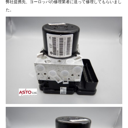
弊社提携先、ヨーロッパの修理業者に送って修理してもらいまし
その他（9）
古い車両用診断テスター（10）
イギリス車（23）
ロシア（8）
た。
バイク用診断テスター（7）
アメリカ車（15）
ブレーキキャリパーリペアキット（368）
その他（20）
スウェーデン車（20）
OTOFIX Powered by AUTEL（4）
日本車（7）
ステアリングロックエミュレータ（28）
汎用（89）
バッテリーチャージャー（4）
キー関連（19）
ディーゼルインジェクター&グロープラグ ツール（7）
ライト関連（6）
ホイールロック取り外しツール（6）
その他（12）