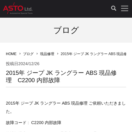
LAUNCH製品（65）
車両診断ツール（91）
自動車工具（481）
測定機器（38）
パーツ（1047）
特殊リペア（161）
PicoScope（25）
ブログ
診断機（16）
診断テスター（10）
HCB TOOLS（45）
オシロスコープ（2）
ドイツ車（427）
現品修理（77）
オシロスコープ（10）
HOME
ブログ
現品修理
2015年 ジープ JK ラングラー ABS 現品修理
キープログラマー（4）
キープログラマー（20）
AST TOOLS（51）
オシロ関連商品（9）
イタリア/フランス車（145）
リビルト品（58）
アクセサリー（13）
投稿日
2024/12/26
2015年 ジープ JK ラングラー ABS 現品修
EV 専用 整備機器（11）
内視カメラ（6）
Hubitools（17）
シミュレータ（19）
イギリス車（26）
クローン作製（20）
その他（2）
理 C2200 内部故障
ADAS（7）
スモークテスター（4）
LASER（39）
アメリカ車（60）
コントロールユニット初期化（3）
2015年 ジープ JK ラングラー ABS 現品修理 ご依頼いただきまし
オプション品（17）
安定化電源ユニット（8）
ドイツ車（211）
スウェーデン車（45）
イモビライザーOFF（1）
その他（8）
た。
TPMS（4）
バッテリーテスター（4）
イタリア/フランス車（27）
日本車（40）
その他（6）
故障コード : C2200 内部故障