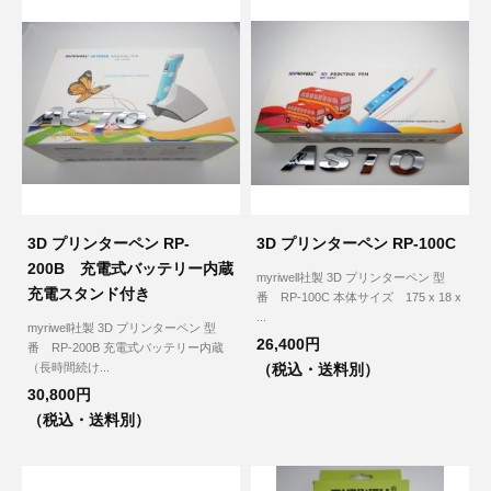
その他（9）
古い車両用診断テスター（10）
イギリス車（23）
ロシア（8）
バイク用診断テスター（7）
アメリカ車（15）
ブレーキキャリパーリペアキット（368）
その他（20）
スウェーデン車（20）
OTOFIX Powered by AUTEL（4）
日本車（7）
ステアリングロックエミュレータ（28）
3D プリンターペン RP-
3D プリンターペン RP-100C
汎用（89）
200B 充電式バッテリー内蔵
myriwell社製 3D プリンターペン 型
充電スタンド付き
番 RP-100C 本体サイズ 175 x 18 x
バッテリーチャージャー（4）
...
キー関連（19）
myriwell社製 3D プリンターペン 型
26,400円
番 RP-200B 充電式バッテリー内蔵
（長時間続け...
（税込・送料別）
ディーゼルインジェクター&グロープラグ ツール（7）
ライト関連（6）
30,800円
（税込・送料別）
ホイールロック取り外しツール（6）
その他（12）