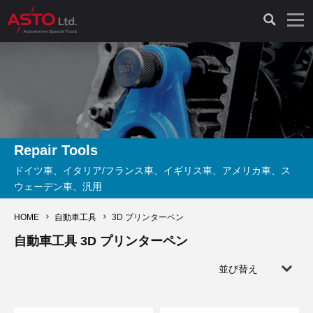
LAUNCH製品（65）
車両診断ツール（91）
自動車工具（481）
測定機器（38）
パーツ（1047）
特殊リペア（161）
PicoScope（25）
診断機（16）
診断テスター（10）
HCB TOOLS（45）
オシロスコープ（2）
ドイツ車（427）
現品修理（77）
オシロスコープ（10）
キープログラマー（4）
キープログラマー（20）
AST TOOLS（51）
オシロ関連商品（9）
イタリア/フランス車（145）
リビルト品（58）
アクセサリー（13）
Repair Tools
ドイツ車、イタリア/フランス車、イギリス車、アメリカ車、ス
EV 専用 整備機器（11）
内視カメラ（6）
Hubitools（17）
シミュレータ（19）
イギリス車（26）
クローン作製（20）
その他（2）
ウェーデン車、汎用
ADAS（7）
スモークテスター（4）
LASER（39）
アメリカ車（60）
コントロールユニット初期化（3）
HOME
自動車工具
3D プリンターペン
自動車工具 3D プリンターペン
オプション品（17）
安定化電源ユニット（8）
ドイツ車（211）
スウェーデン車（45）
イモビライザーOFF（1）
その他（8）
並び替え
TPMS（4）
バッテリーテスター（4）
イタリア/フランス車（27）
日本車（40）
その他（6）