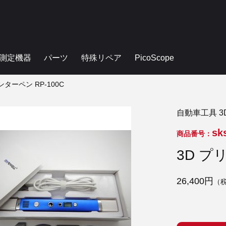
測定機器
パーツ
特殊リペア
PicoScope
ンターペン RP-100C
自動車工具 3
sk
商品番号：
3D プ
26,400円
（