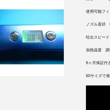
使用可能フィラメ
ノズル直径 0
吐出スピード
加熱温度 調整可
6ヶ月保証付
60サイズで