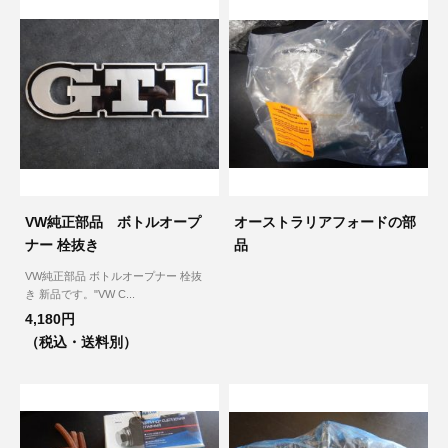
その他（9）
古い車両用診断テスター（10）
イギリス車（23）
ロシア（8）
バイク用診断テスター（7）
アメリカ車（15）
ブレーキキャリパーリペアキット（368）
その他（20）
スウェーデン車（20）
OTOFIX Powered by AUTEL（4）
日本車（7）
ステアリングロックエミュレータ（28）
VW純正部品 ボトルオープ
オーストラリアフォードの部
汎用（89）
ナー 栓抜き
品
VW純正部品 ボトルオープナー 栓抜
バッテリーチャージャー（4）
き 新品です。"VW C...
キー関連（19）
4,180円
ディーゼルインジェクター&グロープラグ ツール（7）
（税込・送料別）
ライト関連（6）
ホイールロック取り外しツール（6）
その他（12）