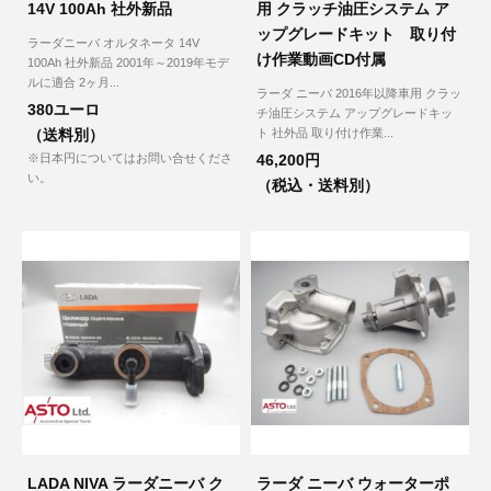
14V 100Ah 社外新品
用 クラッチ油圧システム ア
ップグレードキット 取り付
ラーダニーバ オルタネータ 14V
け作業動画CD付属
100Ah 社外新品 2001年～2019年モデ
ルに適合 2ヶ月...
ラーダ ニーバ 2016年以降車用 クラッ
380ユーロ
チ油圧システム アップグレードキッ
（送料別）
ト 社外品 取り付け作業...
※日本円についてはお問い合せくださ
46,200円
い。
（税込・送料別）
LADA NIVA ラーダニーバ ク
ラーダ ニーバ ウォーターポ