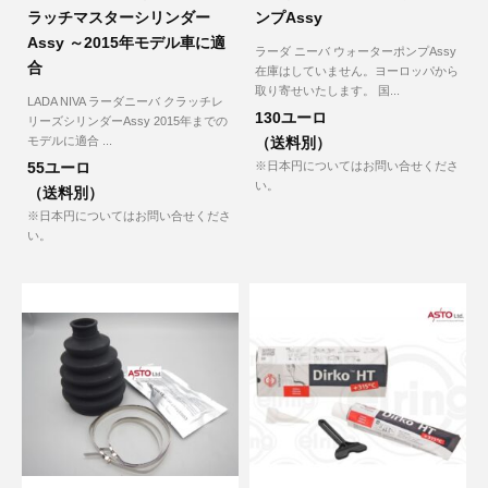
ラッチマスターシリンダー
ンプAssy
Assy ～2015年モデル車に適
ラーダ ニーバ ウォーターポンプAssy
合
在庫はしていません。ヨーロッパから
取り寄せいたします。 国...
LADA NIVA ラーダニーバ クラッチレ
130ユーロ
リーズシリンダーAssy 2015年までの
モデルに適合 ...
（送料別）
55ユーロ
※日本円についてはお問い合せくださ
い。
（送料別）
※日本円についてはお問い合せくださ
い。