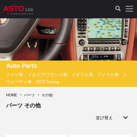
LAUNCH製品（65）
車両診断ツール（91）
自動車工具（481）
測定機器（38）
パーツ（1047）
特殊リペア（161）
PicoScope（25）
診断機（16）
診断テスター（10）
HCB TOOLS（45）
オシロスコープ（2）
ドイツ車（427）
現品修理（77）
オシロスコープ（10）
キープログラマー（4）
キープログラマー（20）
AST TOOLS（51）
オシロ関連商品（9）
イタリア/フランス車（145）
リビルト品（58）
アクセサリー（13）
Auto Parts
ドイツ車、イタリア/フランス車、イギリス車、アメリカ車、ス
EV 専用 整備機器（11）
内視カメラ（6）
Hubitools（17）
シミュレータ（19）
イギリス車（26）
クローン作製（20）
その他（2）
ウェーデン車、ECS Tuning
ADAS（7）
スモークテスター（4）
LASER（39）
アメリカ車（60）
コントロールユニット初期化（3）
HOME
パーツ
その他
パーツ その他
オプション品（17）
安定化電源ユニット（8）
ドイツ車（211）
スウェーデン車（45）
イモビライザーOFF（1）
その他（8）
並び替え
TPMS（4）
バッテリーテスター（4）
イタリア/フランス車（27）
日本車（40）
その他（6）