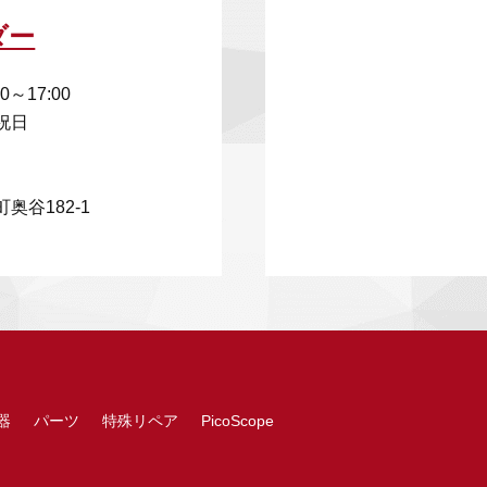
ダー
00～17:00
祝日
奥谷182-1
器
パーツ
特殊リペア
PicoScope