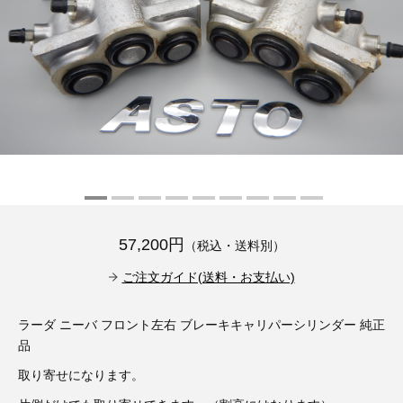
その他（9）
古い車両用診断テスター（10）
イギリス車（23）
ロシア（8）
バイク用診断テスター（7）
アメリカ車（15）
ブレーキキャリパーリペアキット（368）
その他（20）
スウェーデン車（20）
OTOFIX Powered by AUTEL（4）
日本車（7）
ステアリングロックエミュレータ（28）
汎用（89）
57,200円
（税込・送料別）
バッテリーチャージャー（4）
キー関連（19）
ご注文ガイド(送料・お支払い)
ディーゼルインジェクター&グロープラグ ツール（7）
ライト関連（6）
ラーダ ニーバ フロント左右 ブレーキキャリパーシリンダー 純正
品
ホイールロック取り外しツール（6）
その他（12）
取り寄せになります。