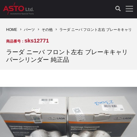
LAUNCH製品（65）
車両診断ツール（91）
自動車工具（481）
測定機器（38）
パーツ（1047）
特殊リペア（161）
PicoScope（25）
HOME
パーツ
その他
ラーダ ニーバ フロント左右 ブレーキキャリパ
sks12771
商品番号：
診断機（16）
診断テスター（10）
HCB TOOLS（45）
オシロスコープ（2）
ドイツ車（427）
現品修理（77）
オシロスコープ（10）
ラーダ ニーバ フロント左右 ブレーキキャリ
パーシリンダー 純正品
キープログラマー（4）
キープログラマー（20）
AST TOOLS（51）
オシロ関連商品（9）
イタリア/フランス車（145）
リビルト品（58）
アクセサリー（13）
EV 専用 整備機器（11）
内視カメラ（6）
Hubitools（17）
シミュレータ（19）
イギリス車（26）
クローン作製（20）
その他（2）
ADAS（7）
スモークテスター（4）
LASER（39）
アメリカ車（60）
コントロールユニット初期化（3）
オプション品（17）
安定化電源ユニット（8）
ドイツ車（211）
スウェーデン車（45）
イモビライザーOFF（1）
その他（8）
TPMS（4）
バッテリーテスター（4）
イタリア/フランス車（27）
日本車（40）
その他（6）