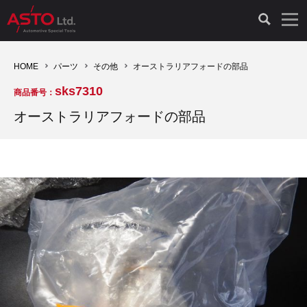
LAUNCH製品（65）
車両診断ツール（91）
自動車工具（481）
測定機器（38）
パーツ（1047）
特殊リペア（161）
PicoScope（25）
HOME
パーツ
その他
オーストラリアフォードの部品
sks7310
商品番号：
診断機（16）
診断テスター（10）
HCB TOOLS（45）
オシロスコープ（2）
ドイツ車（427）
現品修理（77）
オシロスコープ（10）
オーストラリアフォードの部品
キープログラマー（4）
キープログラマー（20）
AST TOOLS（51）
オシロ関連商品（9）
イタリア/フランス車（145）
リビルト品（58）
アクセサリー（13）
EV 専用 整備機器（11）
内視カメラ（6）
Hubitools（17）
シミュレータ（19）
イギリス車（26）
クローン作製（20）
その他（2）
ADAS（7）
スモークテスター（4）
LASER（39）
アメリカ車（60）
コントロールユニット初期化（3）
オプション品（17）
安定化電源ユニット（8）
ドイツ車（211）
スウェーデン車（45）
イモビライザーOFF（1）
その他（8）
TPMS（4）
バッテリーテスター（4）
イタリア/フランス車（27）
日本車（40）
その他（6）