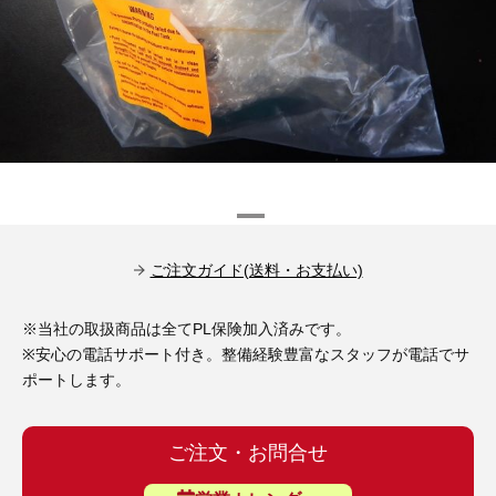
その他（9）
古い車両用診断テスター（10）
イギリス車（23）
ロシア（8）
バイク用診断テスター（7）
アメリカ車（15）
ブレーキキャリパーリペアキット（368）
その他（20）
スウェーデン車（20）
OTOFIX Powered by AUTEL（4）
日本車（7）
ステアリングロックエミュレータ（28）
汎用（89）
ご注文ガイド(送料・お支払い)
バッテリーチャージャー（4）
※当社の取扱商品は全てPL保険加入済みです。
キー関連（19）
※安心の電話サポート付き。整備経験豊富なスタッフが電話でサ
ディーゼルインジェクター&グロープラグ ツール（7）
ポートします。
ライト関連（6）
ホイールロック取り外しツール（6）
その他（12）
ご注文・お問合せ