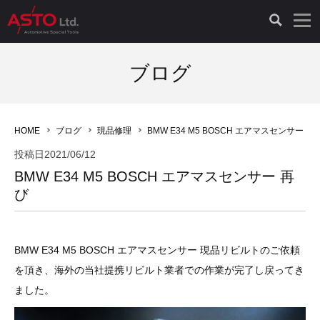
LAUNCH製品（65）
車両診断ツール（91）
自動車工具（481）
測定機器（38）
パーツ（1049）
特殊リペア（161）
PicoScope（25）
ブログ
診断機（16）
診断テスター（10）
HCB TOOLS（45）
オシロスコープ（2）
ドイツ車（428）
現品修理（77）
オシロスコープ（10）
HOME
ブログ
現品修理
BMW E34 M5 BOSCH エアマスセンサー 再
キープログラマー（4）
キープログラマー（20）
AST TOOLS（51）
オシロ関連商品（9）
イタリア/フランス車（145）
リビルト品（58）
アクセサリー（13）
投稿日
2021/06/12
BMW E34 M5 BOSCH エアマスセンサー 再
EV 専用 整備機器（11）
内視カメラ（6）
Hubitools（17）
シミュレータ（19）
イギリス車（26）
クローン作製（20）
その他（2）
び
ADAS（7）
スモークテスター（4）
LASER（39）
アメリカ車（60）
コントロールユニット初期化（3）
BMW E34 M5 BOSCH エアマスセンサー 現品リビルトのご依頼
オプション品（17）
安定化電源ユニット（8）
ドイツ車（211）
スウェーデン車（45）
イモビライザーOFF（1）
その他（8）
を頂き、海外の当社提携リビルト業者での作業が完了し戻ってき
ました。
TPMS（4）
バッテリーテスター（4）
イタリア/フランス車（27）
日本車（40）
その他（6）