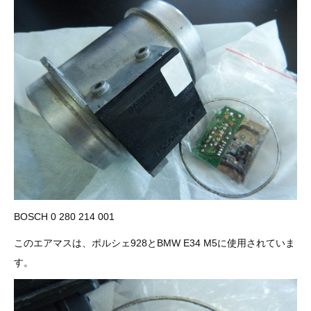
その他（9）
古い車両用診断テスター（10）
イギリス車（23）
ロシア（8）
バイク用診断テスター（7）
アメリカ車（15）
ブレーキキャリパーリペアキット（369）
その他（20）
スウェーデン車（20）
OTOFIX Powered by AUTEL（4）
日本車（7）
ステアリングロックエミュレータ（28）
汎用（89）
バッテリーチャージャー（4）
キー関連（19）
BOSCH 0 280 214 001
ディーゼルインジェクター&グロープラグ ツール（7）
このエアマスは、ポルシェ928とBMW E34 M5に使用されていま
ライト関連（6）
す。
ホイールロック取り外しツール（6）
その他（12）