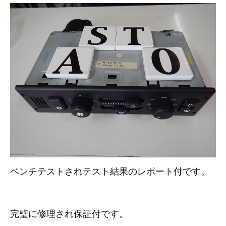
その他（9）
古い車両用診断テスター（10）
イギリス車（23）
ロシア（8）
バイク用診断テスター（7）
アメリカ車（15）
ブレーキキャリパーリペアキット（369）
その他（20）
スウェーデン車（20）
OTOFIX Powered by AUTEL（4）
日本車（7）
ステアリングロックエミュレータ（28）
汎用（89）
バッテリーチャージャー（4）
キー関連（19）
ベンチテストされテスト結果のレポート付です。
ディーゼルインジェクター&グロープラグ ツール（7）
ライト関連（6）
ホイールロック取り外しツール（6）
その他（12）
完璧に修理され保証付です。