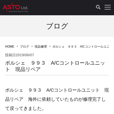
LAUNCH製品（65）
車両診断ツール（91）
自動車工具（481）
測定機器（38）
パーツ（1049）
特殊リペア（161）
PicoScope（25）
ブログ
診断機（16）
診断テスター（10）
HCB TOOLS（45）
オシロスコープ（2）
ドイツ車（428）
現品修理（77）
オシロスコープ（10）
HOME
ブログ
現品修理
ポルシェ ９９３ A/Cコントロールユニッ
キープログラマー（4）
キープログラマー（20）
AST TOOLS（51）
オシロ関連商品（9）
イタリア/フランス車（145）
リビルト品（58）
アクセサリー（13）
投稿日
2019/06/07
ポルシェ ９９３ A/Cコントロールユニッ
EV 専用 整備機器（11）
内視カメラ（6）
Hubitools（17）
シミュレータ（19）
イギリス車（26）
クローン作製（20）
その他（2）
ト 現品リペア
ADAS（7）
スモークテスター（4）
LASER（39）
アメリカ車（60）
コントロールユニット初期化（3）
ポルシェ ９９３ A/Cコントロールユニット 現
オプション品（17）
安定化電源ユニット（8）
ドイツ車（211）
スウェーデン車（45）
イモビライザーOFF（1）
その他（8）
品リペア 海外に依頼していたものが修理完了し
TPMS（4）
バッテリーテスター（4）
イタリア/フランス車（27）
日本車（40）
その他（6）
て戻ってきました。