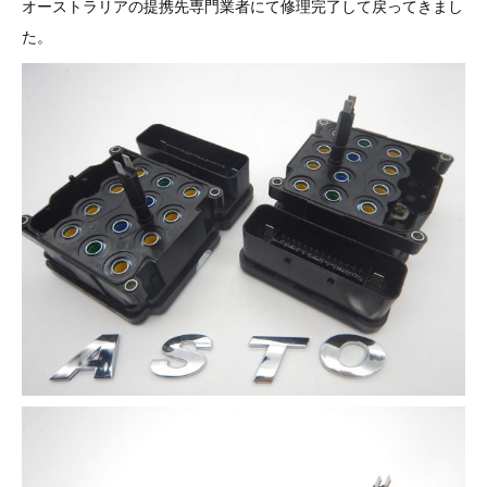
オーストラリアの提携先専門業者にて修理完了して戻ってきまし
その他（9）
古い車両用診断テスター（10）
イギリス車（23）
ロシア（8）
た。
バイク用診断テスター（7）
アメリカ車（15）
ブレーキキャリパーリペアキット（368）
その他（20）
スウェーデン車（20）
OTOFIX Powered by AUTEL（4）
日本車（7）
ステアリングロックエミュレータ（28）
汎用（89）
バッテリーチャージャー（4）
キー関連（19）
ディーゼルインジェクター&グロープラグ ツール（7）
ライト関連（6）
ホイールロック取り外しツール（6）
その他（12）