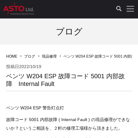
LAUNCH製品（65）
車両診断ツール（91）
自動車工具（481）
測定機器（38）
パーツ（1047）
特殊リペア（161）
PicoScope（25）
ブログ
診断機（16）
診断テスター（10）
HCB TOOLS（45）
オシロスコープ（2）
ドイツ車（427）
現品修理（77）
オシロスコープ（10）
HOME
ブログ
現品修理
ベンツ W204 ESP 故障コード 5001 内部故障 In
キープログラマー（4）
キープログラマー（20）
AST TOOLS（51）
オシロ関連商品（9）
イタリア/フランス車（145）
リビルト品（58）
アクセサリー（13）
投稿日
2022/10/19
ベンツ W204 ESP 故障コード 5001 内部故
EV 専用 整備機器（11）
内視カメラ（6）
Hubitools（17）
シミュレータ（19）
イギリス車（26）
クローン作製（20）
その他（2）
障 Internal Fault
ADAS（7）
スモークテスター（4）
LASER（39）
アメリカ車（60）
コントロールユニット初期化（3）
ベンツ W204 ESP 警告灯点灯
オプション品（17）
安定化電源ユニット（8）
ドイツ車（211）
スウェーデン車（45）
イモビライザーOFF（1）
その他（8）
故障コード 5001 内部故障 ( Internal Fault ) の現品修理ができな
TPMS（4）
バッテリーテスター（4）
イタリア/フランス車（27）
日本車（40）
その他（6）
いか？というご相談を、２軒の修理工場様から頂きました。