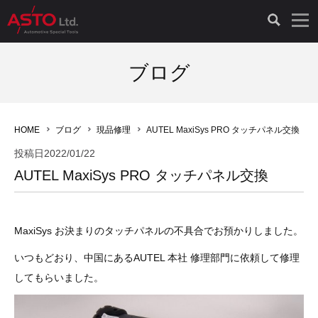
LAUNCH製品（65）
車両診断ツール（91）
自動車工具（481）
測定機器（38）
パーツ（1047）
特殊リペア（161）
PicoScope（25）
ブログ
診断機（16）
診断テスター（10）
HCB TOOLS（45）
オシロスコープ（2）
ドイツ車（427）
現品修理（77）
オシロスコープ（10）
HOME
ブログ
現品修理
AUTEL MaxiSys PRO タッチパネル交換
キープログラマー（4）
キープログラマー（20）
AST TOOLS（51）
オシロ関連商品（9）
イタリア/フランス車（145）
リビルト品（58）
アクセサリー（13）
投稿日
2022/01/22
AUTEL MaxiSys PRO タッチパネル交換
EV 専用 整備機器（11）
内視カメラ（6）
Hubitools（17）
シミュレータ（19）
イギリス車（26）
クローン作製（20）
その他（2）
ADAS（7）
スモークテスター（4）
LASER（39）
アメリカ車（60）
コントロールユニット初期化（3）
MaxiSys お決まりのタッチパネルの不具合でお預かりしました。
オプション品（17）
安定化電源ユニット（8）
ドイツ車（211）
スウェーデン車（45）
イモビライザーOFF（1）
その他（8）
いつもどおり、中国にあるAUTEL 本社 修理部門に依頼して修理
してもらいました。
TPMS（4）
バッテリーテスター（4）
イタリア/フランス車（27）
日本車（40）
その他（6）