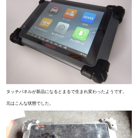
その他（9）
古い車両用診断テスター（10）
イギリス車（23）
ロシア（8）
バイク用診断テスター（7）
アメリカ車（15）
ブレーキキャリパーリペアキット（368）
その他（20）
スウェーデン車（20）
OTOFIX Powered by AUTEL（4）
日本車（7）
ステアリングロックエミュレータ（28）
汎用（89）
バッテリーチャージャー（4）
タッチパネルが新品になるとまるで生まれ変わったようです。
キー関連（19）
元はこんな状態でした。
ディーゼルインジェクター&グロープラグ ツール（7）
ライト関連（6）
ホイールロック取り外しツール（6）
その他（12）