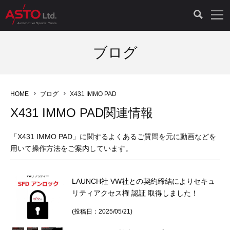
LAUNCH製品（65）
車両診断ツール（91）
自動車工具（481）
測定機器（38）
パーツ（1047）
特殊リペア（161）
PicoScope（25）
ブログ
診断機（16）
診断テスター（10）
HCB TOOLS（45）
オシロスコープ（2）
ドイツ車（427）
現品修理（77）
オシロスコープ（10）
HOME
ブログ
X431 IMMO PAD
キープログラマー（4）
キープログラマー（20）
AST TOOLS（51）
オシロ関連商品（9）
イタリア/フランス車（145）
リビルト品（58）
アクセサリー（13）
X431 IMMO PAD関連情報
EV 専用 整備機器（11）
内視カメラ（6）
Hubitools（17）
シミュレータ（19）
イギリス車（26）
クローン作製（20）
その他（2）
「X431 IMMO PAD」に関するよくあるご質問を元に動画などを
用いて操作方法をご案内しています。
ADAS（7）
スモークテスター（4）
LASER（39）
アメリカ車（60）
コントロールユニット初期化（3）
LAUNCH社 VW社との契約締結によりセキュ
オプション品（17）
安定化電源ユニット（8）
ドイツ車（211）
スウェーデン車（45）
イモビライザーOFF（1）
その他（8）
リティアクセス権 認証 取得しました！
TPMS（4）
バッテリーテスター（4）
イタリア/フランス車（27）
日本車（40）
その他（6）
(投稿日：2025/05/21)