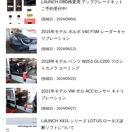
LAUNCH OBD検査用 アップグレードキット
その他（9）
古い車両用診断テスター（10）
イギリス車（23）
ロシア（8）
ご予約受付中!
(投稿日：2024/09/04)
バイク用診断テスター（7）
アメリカ車（15）
ブレーキキャリパーリペアキット（368）
2015年モデル ボルボ V40 FSM レーダーキャ
その他（20）
スウェーデン車（20）
リブレーション
(投稿日：2024/06/12)
OTOFIX Powered by AUTEL（4）
日本車（7）
ステアリングロックエミュレータ（28）
2018年モデル ベンツ W253 GLC200 フロン
トカメラ エーミング
汎用（89）
(投稿日：2024/05/22)
バッテリーチャージャー（4）
キー関連（19）
2021年モデル VW ポロ ACCセンサー キャリ
ブレーション
ディーゼルインジェクター&グロープラグ ツール（7）
ライト関連（6）
(投稿日：2024/04/27)
ホイールロック取り外しツール（6）
その他（12）
LAUNCH X431 シリーズ LOTUS ロータス診
断ソフトについて