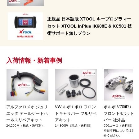
正規品 日本語版 XTOOL キープログラマー
セット XTOOL InPlus IK608E & KC501 技
術サポート無しプラン
入荷情報・新着事例
アルファロメオ ジュリ
VW ルポ / ポロ フロン
ボルボ V70ⅡR / S60
エッタ テールゲートハ
トキャリパー フルリペ
フロント4ポットキ
ーネスリペアキット
アキット
パー 社外品
24,200円（税込・送料別）
14,300円（税込・送料別）
550ユーロ（送料別）
※日本円についてはお問
せください。