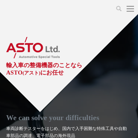
LAUNCH製品（65）
車両診断ツール（91）
自動車工具（481）
測定機器（38）
パーツ（1047）
特殊リペア（161）
PicoScope（25）
診断機（16）
診断テスター（10）
HCB TOOLS（45）
オシロスコープ（2）
ドイツ車（427）
現品修理（77）
オシロスコープ（10）
キープログラマー（4）
キープログラマー（20）
AST TOOLS（51）
オシロ関連商品（9）
イタリア/フランス車（145）
リビルト品（58）
アクセサリー（13）
輸入車の整備機器のことなら
ASTO
にお任せ
(アスト)
EV 専用 整備機器（11）
内視カメラ（6）
Hubitools（17）
シミュレータ（19）
イギリス車（26）
クローン作製（20）
その他（2）
ADAS（7）
スモークテスター（4）
LASER（39）
アメリカ車（60）
コントロールユニット初期化（3）
オプション品（17）
安定化電源ユニット（8）
ドイツ車（211）
スウェーデン車（45）
イモビライザーOFF（1）
その他（8）
We can solve your difficulties
TPMS（4）
バッテリーテスター（4）
イタリア/フランス車（27）
日本車（40）
その他（6）
車両診断テスターをはじめ、国内で入手困難な特殊工具や自動
車部品の調達、電子部品の海外現品