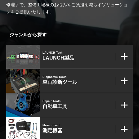
修理まで、整備工場様のお悩みやご負担を減らすソリューショ
その他（9）
古い車両用診断テスター（10）
イギリス車（23）
ロシア（8）
ンをご提供いたします。
バイク用診断テスター（7）
アメリカ車（15）
ブレーキキャリパーリペアキット（368）
ジャンルから探す
その他（20）
スウェーデン車（20）
LAUNCH Tech
OTOFIX Powered by AUTEL（4）
日本車（7）
ステアリングロックエミュレータ（28）
LAUNCH製品
汎用（89）
Diagnostic Tools
車両診断ツール
バッテリーチャージャー（4）
キー関連（19）
Repair Tools
ディーゼルインジェクター&グロープラグ ツール（7）
自動車工具
ライト関連（6）
ホイールロック取り外しツール（6）
Measurment
その他（12）
測定機器