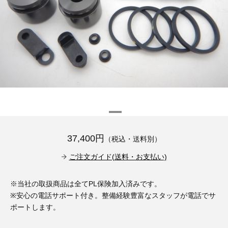
その他（9）
古い車両用診断テスター（10）
イギリス車（23）
ロシア（8）
バイク用診断テスター（7）
アメリカ車（15）
ブレーキキャリパーリペアキット（368）
その他（20）
スウェーデン車（20）
OTOFIX Powered by AUTEL（4）
日本車（7）
ステアリングロックエミュレータ（28）
汎用（89）
37,400円
（税込・送料別）
バッテリーチャージャー（4）
キー関連（19）
ご注文ガイド(送料・お支払い)
ディーゼルインジェクター&グロープラグ ツール（7）
ライト関連（6）
※当社の取扱商品は全てPL保険加入済みです。
※安心の電話サポート付き。整備経験豊富なスタッフが電話でサ
ホイールロック取り外しツール（6）
その他（12）
ポートします。