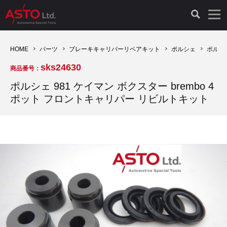
LAUNCH製品（65）
車両診断ツール（91）
自動車工具（481）
測定機器（38）
パーツ（1047）
特殊リペア（161）
PicoScope（25）
HOME
パーツ
ブレーキキャリパーリペアキット
ポルシェ
ポルシェ
sks24630
商品番号：
診断機（16）
診断テスター（10）
HCB TOOLS（45）
オシロスコープ（2）
ドイツ車（427）
現品修理（77）
オシロスコープ（10）
ポルシェ 981 ケイマン ボクスター brembo 4
ポット フロントキャリパー リビルトキット
キープログラマー（4）
キープログラマー（20）
AST TOOLS（51）
オシロ関連商品（9）
イタリア/フランス車（145）
リビルト品（58）
アクセサリー（13）
EV 専用 整備機器（11）
内視カメラ（6）
Hubitools（17）
シミュレータ（19）
イギリス車（26）
クローン作製（20）
その他（2）
ADAS（7）
スモークテスター（4）
LASER（39）
アメリカ車（60）
コントロールユニット初期化（3）
オプション品（17）
安定化電源ユニット（8）
ドイツ車（211）
スウェーデン車（45）
イモビライザーOFF（1）
その他（8）
TPMS（4）
バッテリーテスター（4）
イタリア/フランス車（27）
日本車（40）
その他（6）