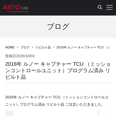
LAUNCH製品（65）
車両診断ツール（91）
自動車工具（481）
測定機器（38）
パーツ（1047）
特殊リペア（161）
PicoScope（25）
ブログ
診断機（16）
診断テスター（10）
HCB TOOLS（45）
オシロスコープ（2）
ドイツ車（427）
現品修理（77）
オシロスコープ（10）
HOME
ブログ
リビルト品
2016年 ルノー キャプチャー TCU 
キープログラマー（4）
キープログラマー（20）
AST TOOLS（51）
オシロ関連商品（9）
イタリア/フランス車（145）
リビルト品（58）
アクセサリー（13）
投稿日
2025/10/03
2016年 ルノー キャプチャー TCU （ミッショ
EV 専用 整備機器（11）
内視カメラ（6）
Hubitools（17）
シミュレータ（19）
イギリス車（26）
クローン作製（20）
その他（2）
ンコントロールユニット）プログラム済み リ
ビルト品
ADAS（7）
スモークテスター（4）
LASER（39）
アメリカ車（60）
コントロールユニット初期化（3）
オプション品（17）
安定化電源ユニット（8）
ドイツ車（211）
スウェーデン車（45）
イモビライザーOFF（1）
その他（8）
2016年 ルノー キャプチャー TCU （ミッションコントロールユ
ニット）プログラム済み リビルト品 ご注文いただきました。
TPMS（4）
バッテリーテスター（4）
イタリア/フランス車（27）
日本車（40）
その他（6）