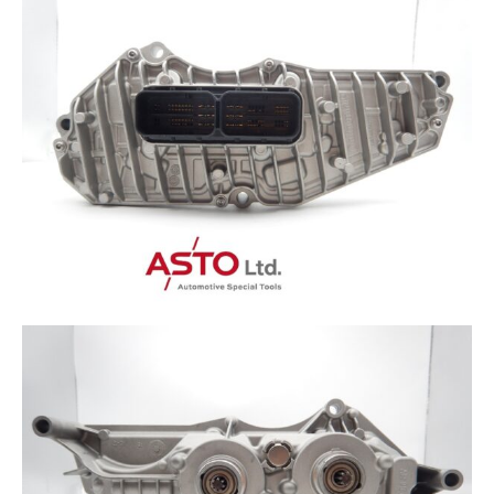
その他（9）
古い車両用診断テスター（10）
イギリス車（23）
ロシア（8）
バイク用診断テスター（7）
アメリカ車（15）
ブレーキキャリパーリペアキット（368）
その他（20）
スウェーデン車（20）
OTOFIX Powered by AUTEL（4）
日本車（7）
ステアリングロックエミュレータ（28）
汎用（89）
バッテリーチャージャー（4）
キー関連（19）
ディーゼルインジェクター&グロープラグ ツール（7）
ライト関連（6）
ホイールロック取り外しツール（6）
その他（12）