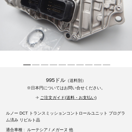
その他（9）
古い車両用診断テスター（10）
イギリス車（23）
ロシア（8）
バイク用診断テスター（7）
アメリカ車（15）
ブレーキキャリパーリペアキット（369）
その他（20）
スウェーデン車（20）
OTOFIX Powered by AUTEL（4）
日本車（7）
ステアリングロックエミュレータ（28）
汎用（89）
995ドル
（送料別）
バッテリーチャージャー（4）
※日本円についてはお問い合せください。
キー関連（19）
ご注文ガイド(送料・お支払い)
ディーゼルインジェクター&グロープラグ ツール（7）
ライト関連（6）
ルノー DCT トランスミッションコントロールユニット プログラ
ホイールロック取り外しツール（6）
その他（12）
ム済み リビルト品
適合車種 : ルーテシア / メガーヌ 他