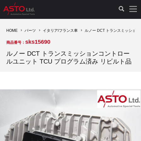
LAUNCH製品（65）
車両診断ツール（91）
自動車工具（481）
測定機器（38）
パーツ（1049）
特殊リペア（161）
PicoScope（25）
HOME
パーツ
イタリア/フランス車
ルノー DCT トランスミッション
sks15690
商品番号：
診断機（16）
診断テスター（10）
HCB TOOLS（45）
オシロスコープ（2）
ドイツ車（428）
現品修理（77）
オシロスコープ（10）
ルノー DCT トランスミッションコントロー
ルユニット TCU プログラム済み リビルト品
キープログラマー（4）
キープログラマー（20）
AST TOOLS（51）
オシロ関連商品（9）
イタリア/フランス車（145）
リビルト品（58）
アクセサリー（13）
EV 専用 整備機器（11）
内視カメラ（6）
Hubitools（17）
シミュレータ（19）
イギリス車（26）
クローン作製（20）
その他（2）
ADAS（7）
スモークテスター（4）
LASER（39）
アメリカ車（60）
コントロールユニット初期化（3）
オプション品（17）
安定化電源ユニット（8）
ドイツ車（211）
スウェーデン車（45）
イモビライザーOFF（1）
その他（8）
TPMS（4）
バッテリーテスター（4）
イタリア/フランス車（27）
日本車（40）
その他（6）