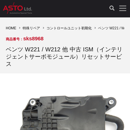
LAUNCH製品（65）
車両診断ツール（91）
自動車工具（481）
測定機器（38）
パーツ（1047）
特殊リペア（161）
PicoScope（25）
HOME
特殊リペア
コントロールユニット初期化
ベンツ W221 / 
sks8968
商品番号：
診断機（16）
診断テスター（10）
HCB TOOLS（45）
オシロスコープ（2）
ドイツ車（427）
現品修理（77）
オシロスコープ（10）
ベンツ W221 / W212 他 中古 ISM（インテリ
ジェントサーボモジュール）リセットサービ
キープログラマー（4）
キープログラマー（20）
AST TOOLS（51）
オシロ関連商品（9）
イタリア/フランス車（145）
リビルト品（58）
アクセサリー（13）
ス
EV 専用 整備機器（11）
内視カメラ（6）
Hubitools（17）
シミュレータ（19）
イギリス車（26）
クローン作製（20）
その他（2）
ADAS（7）
スモークテスター（4）
LASER（39）
アメリカ車（60）
コントロールユニット初期化（3）
オプション品（17）
安定化電源ユニット（8）
ドイツ車（211）
スウェーデン車（45）
イモビライザーOFF（1）
その他（8）
TPMS（4）
バッテリーテスター（4）
イタリア/フランス車（27）
日本車（40）
その他（6）