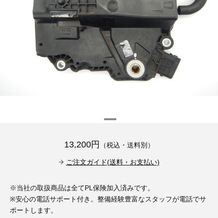
その他（9）
古い車両用診断テスター（10）
イギリス車（23）
ロシア（8）
バイク用診断テスター（7）
アメリカ車（15）
ブレーキキャリパーリペアキット（368）
その他（20）
スウェーデン車（20）
OTOFIX Powered by AUTEL（4）
日本車（7）
ステアリングロックエミュレータ（28）
汎用（89）
バッテリーチャージャー（4）
13,200円
（税込・送料別）
キー関連（19）
ご注文ガイド(送料・お支払い)
ディーゼルインジェクター&グロープラグ ツール（7）
ライト関連（6）
※当社の取扱商品は全てPL保険加入済みです。
ホイールロック取り外しツール（6）
その他（12）
※安心の電話サポート付き。整備経験豊富なスタッフが電話でサ
ポートします。