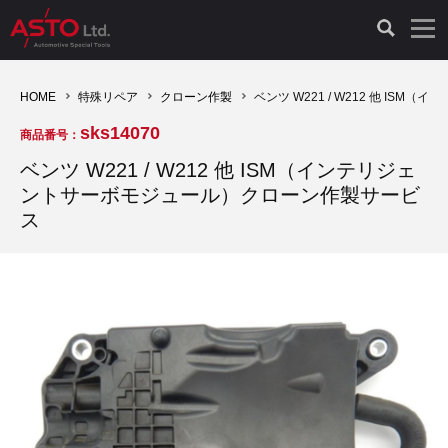
LAUNCH製品（65）
車両診断ツール（91）
自動車工具（481）
測定機器（38）
パーツ（1047）
特殊リペア（161）
PicoScope（25）
HOME
特殊リペア
クローン作製
ベンツ W221 / W212 他 I
sks14070
商品番号：
診断機（16）
診断テスター（10）
HCB TOOLS（45）
オシロスコープ（2）
ドイツ車（427）
現品修理（77）
オシロスコープ（10）
ベンツ W221 / W212 他 ISM（インテリジェ
ントサーボモジュール）クローン作製サービ
キープログラマー（4）
キープログラマー（20）
AST TOOLS（51）
オシロ関連商品（9）
イタリア/フランス車（145）
リビルト品（58）
アクセサリー（13）
ス
EV 専用 整備機器（11）
内視カメラ（6）
Hubitools（17）
シミュレータ（19）
イギリス車（26）
クローン作製（20）
その他（2）
ADAS（7）
スモークテスター（4）
LASER（39）
アメリカ車（60）
コントロールユニット初期化（3）
オプション品（17）
安定化電源ユニット（8）
ドイツ車（211）
スウェーデン車（45）
イモビライザーOFF（1）
その他（8）
TPMS（4）
バッテリーテスター（4）
イタリア/フランス車（27）
日本車（40）
その他（6）