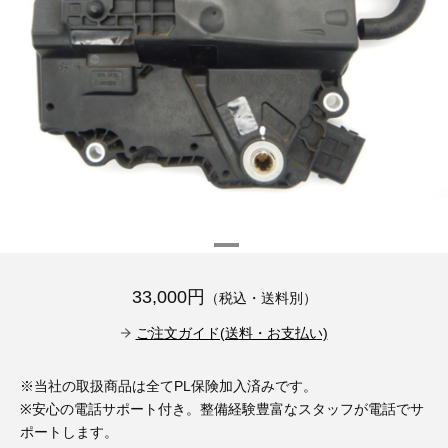
その他（9）
古い車両用診断テスター（10）
イギリス車（23）
ロシア（8）
バイク用診断テスター（7）
アメリカ車（15）
ブレーキキャリパーリペアキット（368）
その他（20）
スウェーデン車（20）
OTOFIX Powered by AUTEL（4）
日本車（7）
ステアリングロックエミュレータ（28）
汎用（89）
バッテリーチャージャー（4）
33,000円
（税込・送料別）
キー関連（19）
ご注文ガイド(送料・お支払い)
ディーゼルインジェクター&グロープラグ ツール（7）
ライト関連（6）
※当社の取扱商品は全てPL保険加入済みです。
ホイールロック取り外しツール（6）
その他（12）
※安心の電話サポート付き。整備経験豊富なスタッフが電話でサ
ポートします。