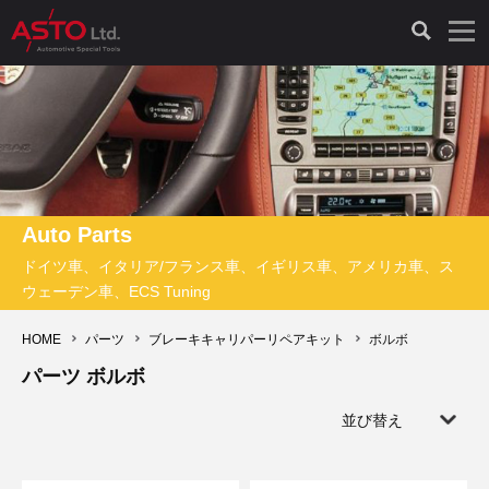
LAUNCH製品（65）
車両診断ツール（91）
自動車工具（481）
測定機器（38）
パーツ（1047）
特殊リペア（161）
PicoScope（25）
診断機（16）
診断テスター（10）
HCB TOOLS（45）
オシロスコープ（2）
ドイツ車（427）
現品修理（77）
オシロスコープ（10）
キープログラマー（4）
キープログラマー（20）
AST TOOLS（51）
オシロ関連商品（9）
イタリア/フランス車（145）
リビルト品（58）
アクセサリー（13）
Auto Parts
ドイツ車、イタリア/フランス車、イギリス車、アメリカ車、ス
EV 専用 整備機器（11）
内視カメラ（6）
Hubitools（17）
シミュレータ（19）
イギリス車（26）
クローン作製（20）
その他（2）
ウェーデン車、ECS Tuning
ADAS（7）
スモークテスター（4）
LASER（39）
アメリカ車（60）
コントロールユニット初期化（3）
HOME
パーツ
ブレーキキャリパーリペアキット
ボルボ
パーツ ボルボ
オプション品（17）
安定化電源ユニット（8）
ドイツ車（211）
スウェーデン車（45）
イモビライザーOFF（1）
その他（8）
並び替え
TPMS（4）
バッテリーテスター（4）
イタリア/フランス車（27）
日本車（40）
その他（6）