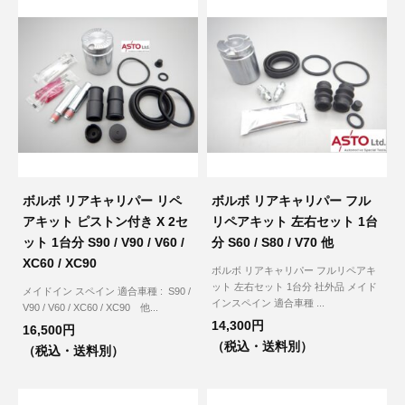
その他（9）
古い車両用診断テスター（10）
イギリス車（23）
ロシア（8）
バイク用診断テスター（7）
アメリカ車（15）
ブレーキキャリパーリペアキット（368）
その他（20）
スウェーデン車（20）
OTOFIX Powered by AUTEL（4）
日本車（7）
ステアリングロックエミュレータ（28）
ボルボ リアキャリパー リペ
ボルボ リアキャリパー フル
汎用（89）
アキット ピストン付き X 2セ
リペアキット 左右セット 1台
ット 1台分 S90 / V90 / V60 /
分 S60 / S80 / V70 他
バッテリーチャージャー（4）
XC60 / XC90
キー関連（19）
ボルボ リアキャリパー フルリペアキ
ット 左右セット 1台分 社外品 メイド
メイドイン スペイン 適合車種 : S90 /
インスペイン 適合車種 ...
ディーゼルインジェクター&グロープラグ ツール（7）
V90 / V60 / XC60 / XC90 他...
ライト関連（6）
14,300円
16,500円
（税込・送料別）
（税込・送料別）
ホイールロック取り外しツール（6）
その他（12）