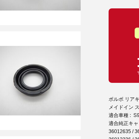
ボルボ リア
メイドイン 
適合車種 : S90 
適合純正キャ
36012635 / 3