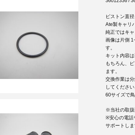
36012336 / 
ピストン直径
Ate製キャリ
純正ではキャ
画像は片側 
す。
キット内容は
もちろん、ピ
ます。
交換作業は分
してください
60サイズで
※当社の取扱
※安心の電話
サポートしま