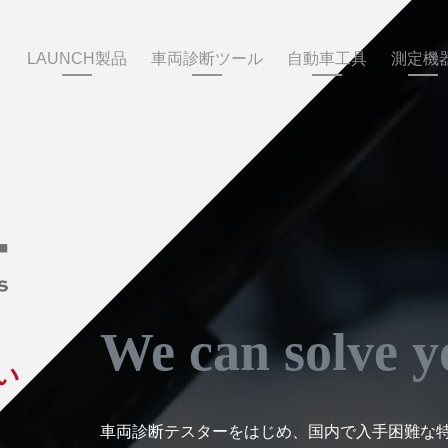
LAUNCH製品
車両診断ツール
自動車工具
測定機
We can solve yo
い
車両診断テスターをはじめ、国内で入手困難な