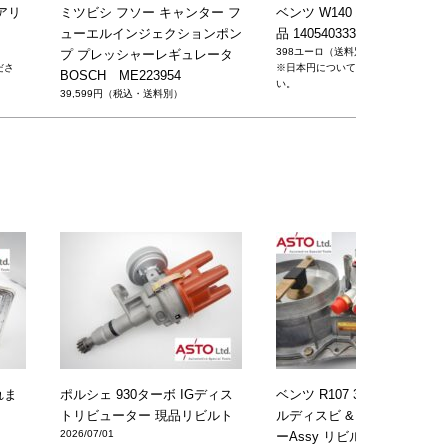
アリ
ミツビシ フソー キャンター フ
ベンツ W140 ハーネス 社外
ューエルインジェクションポン
品 1405403330
398ユーロ（送料別）
プ プレッシャーレギュレータ
ださ
※日本円についてはお問い合せくださ
BOSCH ME223954
い。
39,599円（税込・送料別）
れま
ポルシェ 930ターボ IGディス
ベンツ R107 380SL フューエ
トリビューター 現品リビルト
ルディスビ & エアフロセン
2026/07/01
ーAssy リビルト品