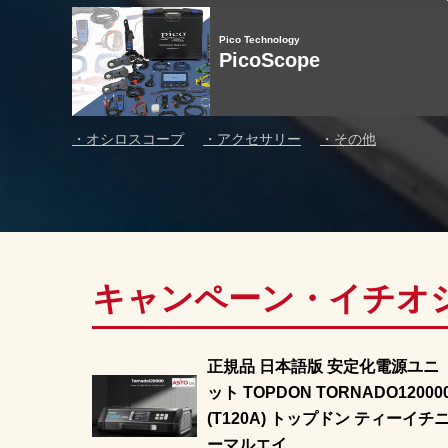
Pico Technology
PicoScope
・
オシロスコープ
・
アクセサリー
・
その他
キャンペーン・イチオ
正規品 日本語版 安定化電源ユニ
ット TOPDON TORNADO12000
(T120A) トップドン ティーイチ
ーマルエイ