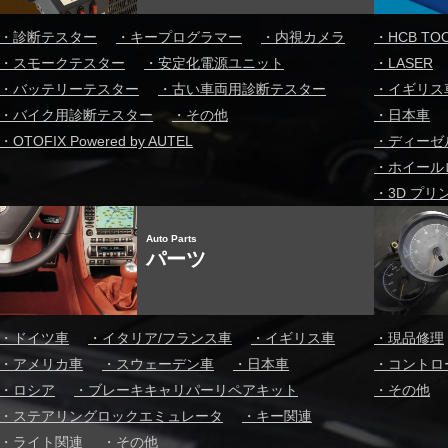
・
診断テスター
・
キープログラマー
・
内視カメラ
・
HCB TO
・
スモークテスター
・
安定化電源ユニット
・
LASER
・
バッテリーテスター
・
古い車両用診断テスター
・
イギリス
・
バイク用診断テスター
・
その他
・
日本車
・
OTOFIX Powered by AUTEL
・
ディーゼ
・
ホイール
・
3D プリ
Auto Parts
パーツ
・
ドイツ車
・
イタリア/フランス車
・
イギリス車
・
現品修理
・
アメリカ車
・
スウェーデン車
・
日本車
・
コントロ
・
ロシア
・
ブレーキキャリパーリペアキット
・
その他
・
ステアリングロックエミュレータ
・
キー関連
・
ライト関連
・
その他