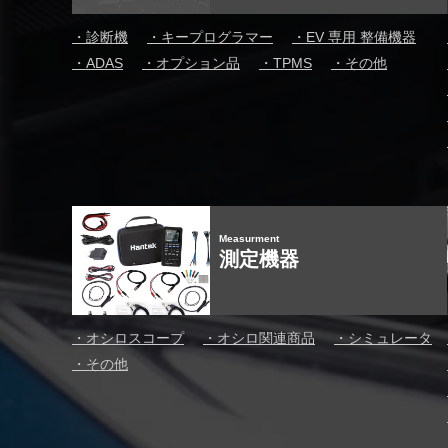
・
診断機
・
キープログラマー
・
EV 専用 整備機器
・
ADAS
・
オプション品
・
TPMS
・
その他
Measurment
測定機器
・
オシロスコープ
・
オシロ関連商品
・
シミュレータ
・
その他