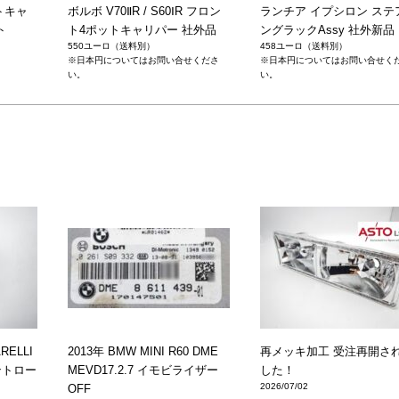
ントキャ
ボルボ V70ⅡR / S60ⅠR フロン
ランチア イプシロン ステ
ト
ト4ポットキャリパー 社外品
ングラックAssy 社外新品
550ユーロ（送料別）
458ユーロ（送料別）
※日本円についてはお問い合せくださ
※日本円についてはお問い合せく
い。
い。
ARELLI
2013年 BMW MINI R60 DME
再メッキ加工 受注再開さ
コントロー
MEVD17.2.7 イモビライザー
した！
2026/07/02
OFF