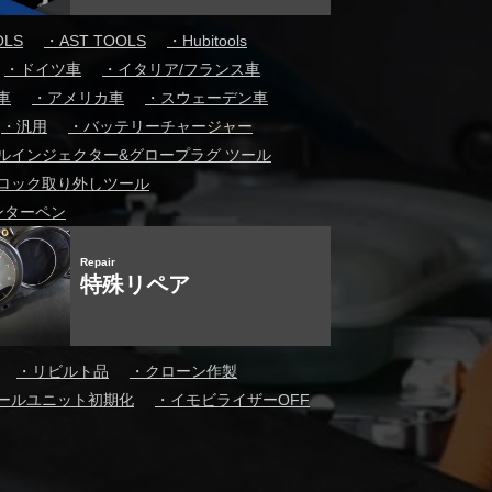
OLS
・
AST TOOLS
・
Hubitools
・
ドイツ車
・
イタリア/フランス車
車
・
アメリカ車
・
スウェーデン車
・
汎用
・
バッテリーチャージャー
ルインジェクター&グロープラグ ツール
ロック取り外しツール
ンターペン
Repair
特殊リペア
・
リビルト品
・
クローン作製
ールユニット初期化
・
イモビライザーOFF