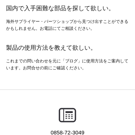
その他（9）
古い車両用診断テスター（10）
イギリス車（23）
ロシア（8）
国内で入手困難な部品を探して欲しい。
バイク用診断テスター（7）
アメリカ車（15）
ブレーキキャリパーリペアキット（368）
海外サプライヤー・パーツショップから見つけ出すことができる
かもしれません。お電話にてご相談ください。
その他（20）
スウェーデン車（20）
製品の使用方法を教えて欲しい。
OTOFIX Powered by AUTEL（4）
日本車（7）
ステアリングロックエミュレータ（28）
これまでの問い合わせを元に
「ブログ」
に使用方法をご案内して
います。お問合せの前にご確認ください。
汎用（89）
バッテリーチャージャー（4）
キー関連（19）
ディーゼルインジェクター&グロープラグ ツール（7）
ライト関連（6）
ホイールロック取り外しツール（6）
その他（12）
0858-72-3049