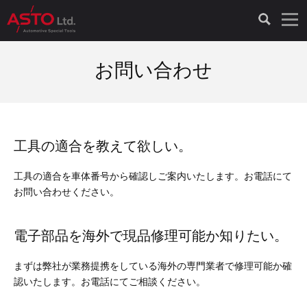
LAUNCH製品（65）
車両診断ツール（91）
自動車工具（481）
測定機器（38）
パーツ（1047）
特殊リペア（161）
PicoScope（25）
お問い合わせ
診断機（16）
診断テスター（10）
HCB TOOLS（45）
オシロスコープ（2）
ドイツ車（427）
現品修理（77）
オシロスコープ（10）
キープログラマー（4）
キープログラマー（20）
AST TOOLS（51）
オシロ関連商品（9）
イタリア/フランス車（145）
リビルト品（58）
アクセサリー（13）
工具の適合を教えて欲しい。
EV 専用 整備機器（11）
内視カメラ（6）
Hubitools（17）
シミュレータ（19）
イギリス車（26）
クローン作製（20）
その他（2）
工具の適合を車体番号から確認しご案内いたします。お電話にて
お問い合わせください。
ADAS（7）
スモークテスター（4）
LASER（39）
アメリカ車（60）
コントロールユニット初期化（3）
電子部品を海外で現品修理可能か知りたい。
オプション品（17）
安定化電源ユニット（8）
ドイツ車（211）
スウェーデン車（45）
イモビライザーOFF（1）
その他（8）
まずは弊社が業務提携をしている海外の専門業者で修理可能か確
TPMS（4）
バッテリーテスター（4）
イタリア/フランス車（27）
日本車（40）
その他（6）
認いたします。お電話にてご相談ください。