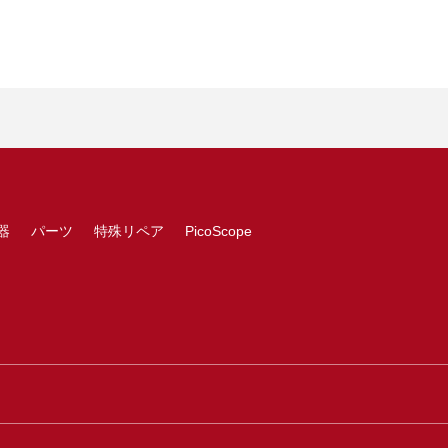
器
パーツ
特殊リペア
PicoScope