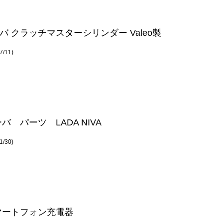
バ クラッチマスターシリンダー Valeo製
/11)
バ パーツ LADA NIVA
/30)
マートフォン充電器