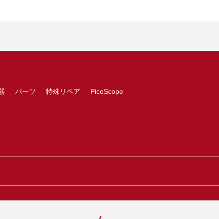
器
パーツ
特殊リペア
PicoScope