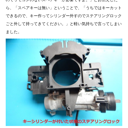
その他（9）
古い車両用診断テスター（10）
イギリス車（23）
ロシア（8）
ら、「スペアキーは無い」ということで、「うちではキーカット
できるので、キー作ってシリンダー外すのでステアリングロック
バイク用診断テスター（7）
アメリカ車（15）
ブレーキキャリパーリペアキット（368）
ごと外して持ってきてください。」と軽い気持ちで言ってしまい
ました。
その他（20）
スウェーデン車（20）
OTOFIX Powered by AUTEL（4）
日本車（7）
ステアリングロックエミュレータ（28）
汎用（89）
バッテリーチャージャー（4）
キー関連（19）
ディーゼルインジェクター&グロープラグ ツール（7）
ライト関連（6）
ホイールロック取り外しツール（6）
その他（12）