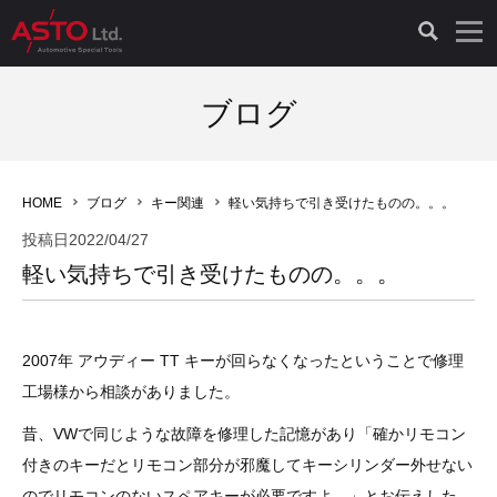
LAUNCH製品（65）
車両診断ツール（91）
自動車工具（481）
測定機器（38）
パーツ（1047）
特殊リペア（161）
PicoScope（25）
ブログ
診断機（16）
診断テスター（10）
HCB TOOLS（45）
オシロスコープ（2）
ドイツ車（427）
現品修理（77）
オシロスコープ（10）
HOME
ブログ
キー関連
軽い気持ちで引き受けたものの。。。
キープログラマー（4）
キープログラマー（20）
AST TOOLS（51）
オシロ関連商品（9）
イタリア/フランス車（145）
リビルト品（58）
アクセサリー（13）
投稿日
2022/04/27
軽い気持ちで引き受けたものの。。。
EV 専用 整備機器（11）
内視カメラ（6）
Hubitools（17）
シミュレータ（19）
イギリス車（26）
クローン作製（20）
その他（2）
ADAS（7）
スモークテスター（4）
LASER（39）
アメリカ車（60）
コントロールユニット初期化（3）
2007年 アウディー TT キーが回らなくなったということで修理
工場様から相談がありました。
オプション品（17）
安定化電源ユニット（8）
ドイツ車（211）
スウェーデン車（45）
イモビライザーOFF（1）
その他（8）
昔、VWで同じような故障を修理した記憶があり「確かリモコン
TPMS（4）
バッテリーテスター（4）
イタリア/フランス車（27）
日本車（40）
その他（6）
付きのキーだとリモコン部分が邪魔してキーシリンダー外せない
のでリモコンのないスペアキーが必要ですよ。」とお伝えした