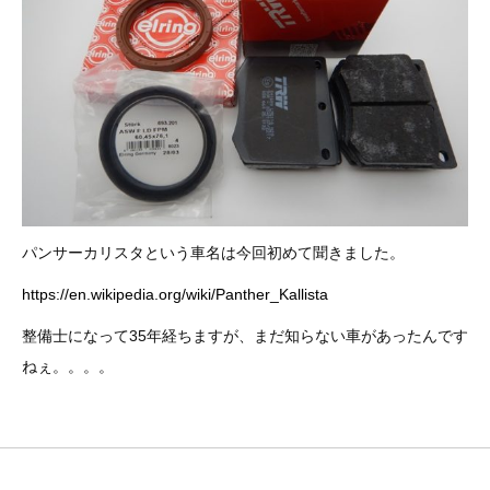
その他（9）
古い車両用診断テスター（10）
イギリス車（23）
ロシア（8）
バイク用診断テスター（7）
アメリカ車（15）
ブレーキキャリパーリペアキット（368）
その他（20）
スウェーデン車（20）
OTOFIX Powered by AUTEL（4）
日本車（7）
ステアリングロックエミュレータ（28）
パンサーカリスタという車名は今回初めて聞きました。
汎用（89）
https://en.wikipedia.org/wiki/Panther_Kallista
バッテリーチャージャー（4）
キー関連（19）
整備士になって35年経ちますが、まだ知らない車があったんです
ねぇ。。。。
ディーゼルインジェクター&グロープラグ ツール（7）
ライト関連（6）
ホイールロック取り外しツール（6）
その他（12）