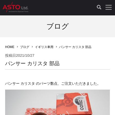
LAUNCH製品（65）
車両診断ツール（91）
自動車工具（481）
測定機器（38）
パーツ（1047）
特殊リペア（161）
PicoScope（25）
ブログ
診断機（16）
診断テスター（10）
HCB TOOLS（45）
オシロスコープ（2）
ドイツ車（427）
現品修理（77）
オシロスコープ（10）
HOME
ブログ
イギリス車用
パンサー カリスタ 部品
キープログラマー（4）
キープログラマー（20）
AST TOOLS（51）
オシロ関連商品（9）
イタリア/フランス車（145）
リビルト品（58）
アクセサリー（13）
投稿日
2021/10/27
パンサー カリスタ 部品
EV 専用 整備機器（11）
内視カメラ（6）
Hubitools（17）
シミュレータ（19）
イギリス車（26）
クローン作製（20）
その他（2）
ADAS（7）
スモークテスター（4）
LASER（39）
アメリカ車（60）
コントロールユニット初期化（3）
パンサー カリスタ のパーツ数点、ご注文いただきました。
オプション品（17）
安定化電源ユニット（8）
ドイツ車（211）
スウェーデン車（45）
イモビライザーOFF（1）
その他（8）
TPMS（4）
バッテリーテスター（4）
イタリア/フランス車（27）
日本車（40）
その他（6）