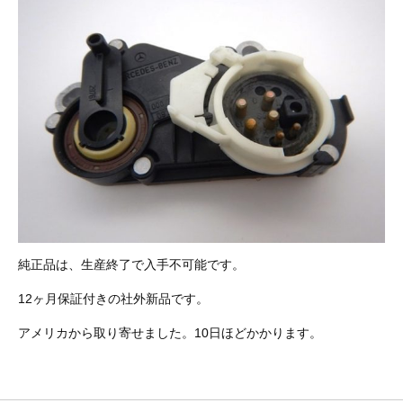
その他（9）
古い車両用診断テスター（10）
イギリス車（23）
ロシア（8）
バイク用診断テスター（7）
アメリカ車（15）
ブレーキキャリパーリペアキット（368）
その他（20）
スウェーデン車（20）
OTOFIX Powered by AUTEL（4）
日本車（7）
ステアリングロックエミュレータ（28）
汎用（89）
バッテリーチャージャー（4）
純正品は、生産終了で入手不可能です。
キー関連（19）
12ヶ月保証付きの社外新品です。
ディーゼルインジェクター&グロープラグ ツール（7）
ライト関連（6）
アメリカから取り寄せました。10日ほどかかります。
ホイールロック取り外しツール（6）
その他（12）