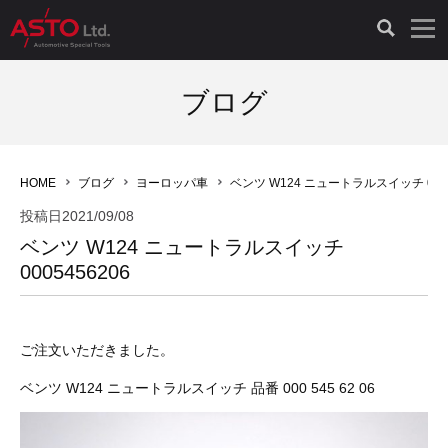
LAUNCH製品（65）
車両診断ツール（91）
自動車工具（481）
測定機器（38）
パーツ（1047）
特殊リペア（161）
PicoScope（25）
ブログ
診断機（16）
診断テスター（10）
HCB TOOLS（45）
オシロスコープ（2）
ドイツ車（427）
現品修理（77）
オシロスコープ（10）
HOME
ブログ
ヨーロッパ車
ベンツ W124 ニュートラルスイッチ 0005
キープログラマー（4）
キープログラマー（20）
AST TOOLS（51）
オシロ関連商品（9）
イタリア/フランス車（145）
リビルト品（58）
アクセサリー（13）
投稿日
2021/09/08
ベンツ W124 ニュートラルスイッチ
EV 専用 整備機器（11）
内視カメラ（6）
Hubitools（17）
シミュレータ（19）
イギリス車（26）
クローン作製（20）
その他（2）
0005456206
ADAS（7）
スモークテスター（4）
LASER（39）
アメリカ車（60）
コントロールユニット初期化（3）
ご注文いただきました。
オプション品（17）
安定化電源ユニット（8）
ドイツ車（211）
スウェーデン車（45）
イモビライザーOFF（1）
その他（8）
ベンツ W124 ニュートラルスイッチ 品番 000 545 62 06
TPMS（4）
バッテリーテスター（4）
イタリア/フランス車（27）
日本車（40）
その他（6）