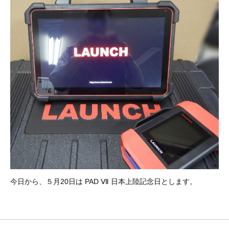
その他（9）
古い車両用診断テスター（10）
イギリス車（23）
ロシア（8）
バイク用診断テスター（7）
アメリカ車（15）
ブレーキキャリパーリペアキット（368）
その他（20）
スウェーデン車（20）
OTOFIX Powered by AUTEL（4）
日本車（7）
ステアリングロックエミュレータ（28）
汎用（89）
バッテリーチャージャー（4）
キー関連（19）
ディーゼルインジェクター&グロープラグ ツール（7）
ライト関連（6）
今日から、５月20日は PAD Ⅶ 日本上陸記念日とします。
ホイールロック取り外しツール（6）
その他（12）