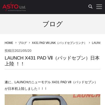
LAUNCH製品（65）
車両診断ツール（91）
自動車工具（481）
測定機器（38）
パーツ（1047）
特殊リペア（161）
PicoScope（25）
ブログ
診断機（16）
診断テスター（10）
HCB TOOLS（45）
オシロスコープ（2）
ドイツ車（427）
現品修理（77）
オシロスコープ（10）
HOME
ブログ
X431 PAD Ⅶ LINK（パッドセブンリンク）
LAUNCH
キープログラマー（4）
キープログラマー（20）
AST TOOLS（51）
オシロ関連商品（9）
イタリア/フランス車（145）
リビルト品（58）
アクセサリー（13）
投稿日
2021/05/20
LAUNCH X431 PAD Ⅶ（パッドセブン）日本
EV 専用 整備機器（11）
内視カメラ（6）
Hubitools（17）
シミュレータ（19）
イギリス車（26）
クローン作製（20）
その他（2）
上陸 ！！
ADAS（7）
スモークテスター（4）
LASER（39）
アメリカ車（60）
コントロールユニット初期化（3）
遂に、LAUNCHのニューモデル X431 PAD Ⅶ（パッドセブン）
オプション品（17）
安定化電源ユニット（8）
ドイツ車（211）
スウェーデン車（45）
イモビライザーOFF（1）
その他（8）
が日本初上陸しました！！！
TPMS（4）
バッテリーテスター（4）
イタリア/フランス車（27）
日本車（40）
その他（6）