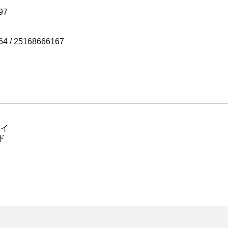
97
64 / 25168666167
ノイ
ド