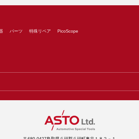
器
パーツ
特殊リペア
PicoScope
〒680-0427鳥取県八頭郡八頭町奥谷１８２－１