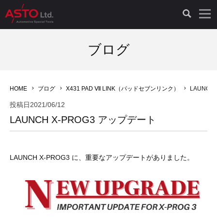
LAUNCH製品（65）
車両診断ツール（91）
自動車工具（481）
測定機器（38）
パーツ（1047）
特殊リペア（161）
PicoScope（25）
ブログ
診断機（16）
診断テスター（10）
HCB TOOLS（45）
オシロスコープ（2）
ドイツ車（427）
現品修理（77）
オシロスコープ（10）
HOME
ブログ
X431 PAD Ⅶ LINK（パッドセブンリンク）
LAUNCH
キープログラマー（4）
キープログラマー（20）
AST TOOLS（51）
オシロ関連商品（9）
イタリア/フランス車（145）
リビルト品（58）
アクセサリー（13）
投稿日
2021/06/12
LAUNCH X-PROG3 アップデート
EV 専用 整備機器（11）
内視カメラ（6）
Hubitools（17）
シミュレータ（19）
イギリス車（26）
クローン作製（20）
その他（2）
ADAS（7）
スモークテスター（4）
LASER（39）
アメリカ車（60）
コントロールユニット初期化（3）
LAUNCH X-PROG3 に、重要なアップデートがありました。
オプション品（17）
安定化電源ユニット（8）
ドイツ車（211）
スウェーデン車（45）
イモビライザーOFF（1）
その他（8）
TPMS（4）
バッテリーテスター（4）
イタリア/フランス車（27）
日本車（40）
その他（6）