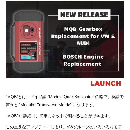
その他（9）
古い車両用診断テスター（10）
イギリス車（23）
ロシア（8）
バイク用診断テスター（7）
アメリカ車（15）
ブレーキキャリパーリペアキット（368）
その他（20）
スウェーデン車（20）
OTOFIX Powered by AUTEL（4）
日本車（7）
ステアリングロックエミュレータ（28）
汎用（89）
バッテリーチャージャー（4）
キー関連（19）
“MQB”とは、ドイツ語 “Module Quer Baukasten”の略で、英語で
ディーゼルインジェクター&グロープラグ ツール（7）
ライト関連（6）
言うと “Modular Transverse Matrix” になります。
ホイールロック取り外しツール（6）
“MQB” の詳細は、簡単にネットで調べることができます。
その他（12）
この重要なアップデートにより、VWグループのいろいろなモデ