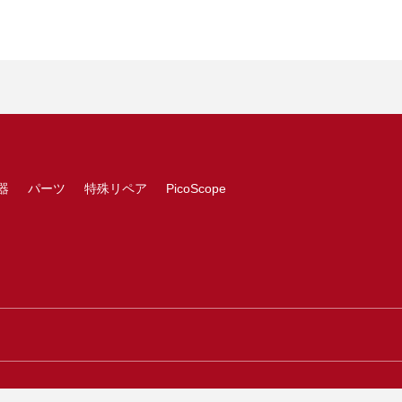
器
パーツ
特殊リペア
PicoScope