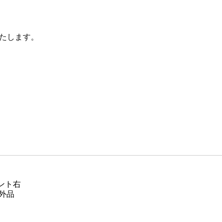
たします。
フロント右
社外品