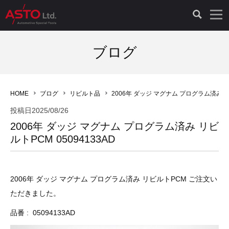
LAUNCH製品（65）
車両診断ツール（91）
自動車工具（481）
測定機器（38）
パーツ（1047）
特殊リペア（161）
PicoScope（25）
ブログ
診断機（16）
診断テスター（10）
HCB TOOLS（45）
オシロスコープ（2）
ドイツ車（427）
現品修理（77）
オシロスコープ（10）
HOME
ブログ
リビルト品
2006年 ダッジ マグナム プログラム済み リビ
キープログラマー（4）
キープログラマー（20）
AST TOOLS（51）
オシロ関連商品（9）
イタリア/フランス車（145）
リビルト品（58）
アクセサリー（13）
投稿日
2025/08/26
2006年 ダッジ マグナム プログラム済み リビ
EV 専用 整備機器（11）
内視カメラ（6）
Hubitools（17）
シミュレータ（19）
イギリス車（26）
クローン作製（20）
その他（2）
ルトPCM 05094133AD
ADAS（7）
スモークテスター（4）
LASER（39）
アメリカ車（60）
コントロールユニット初期化（3）
2006年 ダッジ マグナム プログラム済み リビルトPCM ご注文い
オプション品（17）
安定化電源ユニット（8）
ドイツ車（211）
スウェーデン車（45）
イモビライザーOFF（1）
その他（8）
ただきました。
TPMS（4）
バッテリーテスター（4）
イタリア/フランス車（27）
日本車（40）
その他（6）
品番 : 05094133AD