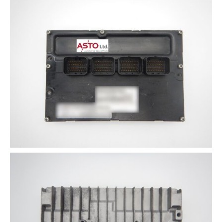
その他（9）
古い車両用診断テスター（10）
イギリス車（23）
ロシア（8）
バイク用診断テスター（7）
アメリカ車（15）
ブレーキキャリパーリペアキット（368）
その他（20）
スウェーデン車（20）
OTOFIX Powered by AUTEL（4）
日本車（7）
ステアリングロックエミュレータ（28）
汎用（89）
バッテリーチャージャー（4）
キー関連（19）
ディーゼルインジェクター&グロープラグ ツール（7）
ライト関連（6）
ホイールロック取り外しツール（6）
その他（12）