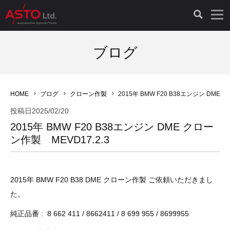
LAUNCH製品（65）
車両診断ツール（91）
自動車工具（481）
測定機器（38）
パーツ（1047）
特殊リペア（161）
PicoScope（25）
ブログ
診断機（16）
診断テスター（10）
HCB TOOLS（45）
オシロスコープ（2）
ドイツ車（427）
現品修理（77）
オシロスコープ（10）
HOME
ブログ
クローン作製
2015年 BMW F20 B38エンジン DME 
キープログラマー（4）
キープログラマー（20）
AST TOOLS（51）
オシロ関連商品（9）
イタリア/フランス車（145）
リビルト品（58）
アクセサリー（13）
投稿日
2025/02/20
2015年 BMW F20 B38エンジン DME クロー
EV 専用 整備機器（11）
内視カメラ（6）
Hubitools（17）
シミュレータ（19）
イギリス車（26）
クローン作製（20）
その他（2）
ン作製 MEVD17.2.3
ADAS（7）
スモークテスター（4）
LASER（39）
アメリカ車（60）
コントロールユニット初期化（3）
2015年 BMW F20 B38 DME クローン作製 ご依頼いただきまし
オプション品（17）
安定化電源ユニット（8）
ドイツ車（211）
スウェーデン車（45）
イモビライザーOFF（1）
その他（8）
た。
TPMS（4）
バッテリーテスター（4）
イタリア/フランス車（27）
日本車（40）
その他（6）
純正品番 : 8 662 411 / 8662411 / 8 699 955 / 8699955