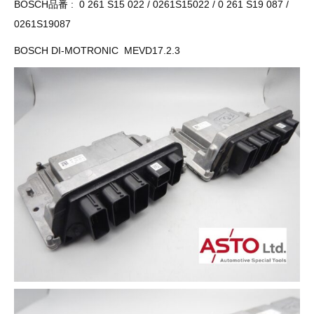
BOSCH品番 : 0 261 S15 022 / 0261S15022 / 0 261 S19 087 /
その他（9）
古い車両用診断テスター（10）
イギリス車（23）
ロシア（8）
0261S19087
バイク用診断テスター（7）
アメリカ車（15）
ブレーキキャリパーリペアキット（368）
BOSCH DI-MOTRONIC MEVD17.2.3
その他（20）
スウェーデン車（20）
OTOFIX Powered by AUTEL（4）
日本車（7）
ステアリングロックエミュレータ（28）
汎用（89）
バッテリーチャージャー（4）
キー関連（19）
ディーゼルインジェクター&グロープラグ ツール（7）
ライト関連（6）
ホイールロック取り外しツール（6）
その他（12）