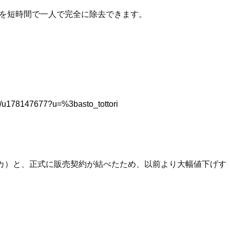
を短時間で一人で完全に除去できます。
ion/u178147677?u=%3basto_tottori
アメリカ）と、正式に販売契約が結べたため、以前より大幅値下げす