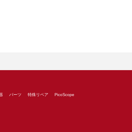
器
パーツ
特殊リペア
PicoScope