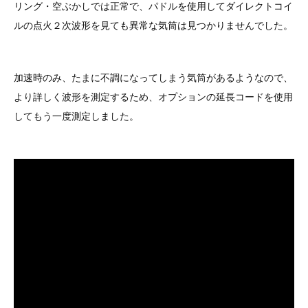
リング・空ぶかしでは正常で、パドルを使用してダイレクトコイ
その他（9）
古い車両用診断テスター（10）
イギリス車（23）
ロシア（8）
ルの点火２次波形を見ても異常な気筒は見つかりませんでした。
バイク用診断テスター（7）
アメリカ車（15）
ブレーキキャリパーリペアキット（369）
加速時のみ、たまに不調になってしまう気筒があるようなので、
その他（20）
スウェーデン車（20）
より詳しく波形を測定するため、オプションの延長コードを使用
してもう一度測定しました。
OTOFIX Powered by AUTEL（4）
日本車（7）
ステアリングロックエミュレータ（28）
汎用（89）
バッテリーチャージャー（4）
キー関連（19）
ディーゼルインジェクター&グロープラグ ツール（7）
ライト関連（6）
ホイールロック取り外しツール（6）
その他（12）