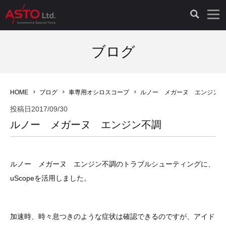
LAUNCH製品（65）
車両診断ツール（91）
自動車工具（481）
測定機器（38）
パーツ（1049）
特殊リペア（161）
PicoScope（25）
ブログ
診断機（16）
診断テスター（10）
HCB TOOLS（45）
オシロスコープ（2）
ドイツ車（428）
現品修理（77）
オシロスコープ（10）
HOME
ブログ
車専用オシロスコープ
ルノー メガーヌ エンジン不
キープログラマー（4）
キープログラマー（20）
AST TOOLS（51）
オシロ関連商品（9）
イタリア/フランス車（145）
リビルト品（58）
アクセサリー（13）
投稿日
2017/09/30
ルノー メガーヌ エンジン不調
EV 専用 整備機器（11）
内視カメラ（6）
Hubitools（17）
シミュレータ（19）
イギリス車（26）
クローン作製（20）
その他（2）
ADAS（7）
スモークテスター（4）
LASER（39）
アメリカ車（60）
コントロールユニット初期化（3）
ルノー メガーヌ エンジン不調のトラブルシューティングに、
uScopeを活用しました。
オプション品（17）
安定化電源ユニット（8）
ドイツ車（211）
スウェーデン車（45）
イモビライザーOFF（1）
その他（8）
TPMS（4）
バッテリーテスター（4）
イタリア/フランス車（27）
日本車（40）
その他（6）
加速時、時々息つきのような症状は確認できるのですが、アイド