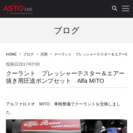
LAUNCH製品（65）
車両診断ツール（91）
自動車工具（481）
測定機器（38）
パーツ（1047）
特殊リペア（161）
PicoScope（25）
ブログ
診断機（16）
診断テスター（10）
HCB TOOLS（45）
オシロスコープ（2）
ドイツ車（427）
現品修理（77）
オシロスコープ（10）
HOME
ブログ
汎用
クーラント プレッシャーテスター＆エアー抜き用圧
キープログラマー（4）
キープログラマー（20）
AST TOOLS（51）
オシロ関連商品（9）
イタリア/フランス車（145）
リビルト品（58）
アクセサリー（13）
投稿日
2017/07/30
クーラント プレッシャーテスター＆エアー
EV 専用 整備機器（11）
内視カメラ（6）
Hubitools（17）
シミュレータ（19）
イギリス車（26）
クローン作製（20）
その他（2）
抜き用圧送ポンプセット Alfa MITO
ADAS（7）
スモークテスター（4）
LASER（39）
アメリカ車（60）
コントロールユニット初期化（3）
アルファロメオ MITO 車検整備でクーラントを交換しまし
オプション品（17）
安定化電源ユニット（8）
ドイツ車（211）
スウェーデン車（45）
イモビライザーOFF（1）
その他（8）
た。
TPMS（4）
バッテリーテスター（4）
イタリア/フランス車（27）
日本車（40）
その他（6）