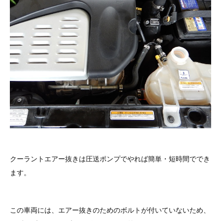
その他（9）
古い車両用診断テスター（10）
イギリス車（23）
ロシア（8）
バイク用診断テスター（7）
アメリカ車（15）
ブレーキキャリパーリペアキット（368）
その他（20）
スウェーデン車（20）
OTOFIX Powered by AUTEL（4）
日本車（7）
ステアリングロックエミュレータ（28）
汎用（89）
バッテリーチャージャー（4）
キー関連（19）
クーラントエアー抜きは圧送ポンプでやれば簡単・短時間ででき
ディーゼルインジェクター&グロープラグ ツール（7）
ます。
ライト関連（6）
ホイールロック取り外しツール（6）
その他（12）
この車両には、エアー抜きのためのボルトが付いていないため、