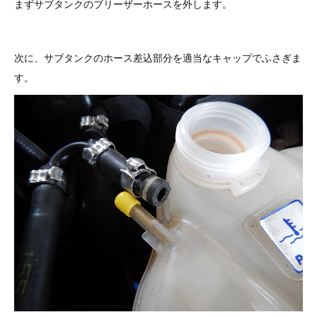
3D プリンターペン（8）
まずサブタンクのブリーザーホースを外します。
次に、サブタンクのホース差込部分を適当なキャップでふさぎま
す。