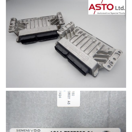
その他（9）
古い車両用診断テスター（10）
イギリス車（23）
ロシア（8）
バイク用診断テスター（7）
アメリカ車（15）
ブレーキキャリパーリペアキット（368）
その他（20）
スウェーデン車（20）
OTOFIX Powered by AUTEL（4）
日本車（7）
ステアリングロックエミュレータ（28）
汎用（89）
バッテリーチャージャー（4）
キー関連（19）
ディーゼルインジェクター&グロープラグ ツール（7）
ライト関連（6）
ホイールロック取り外しツール（6）
その他（12）