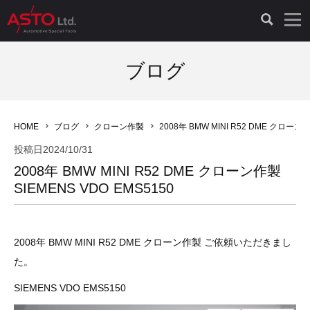
LAUNCH製品（65）
車両診断ツール（91）
自動車工具（481）
測定機器（38）
パーツ（1047）
特殊リペア（161）
PicoScope（25）
ブログ
診断機（16）
診断テスター（10）
HCB TOOLS（45）
オシロスコープ（2）
ドイツ車（427）
現品修理（77）
オシロスコープ（10）
HOME
ブログ
クローン作製
2008年 BMW MINI R52 DME クローン作
キープログラマー（4）
キープログラマー（20）
AST TOOLS（51）
オシロ関連商品（9）
イタリア/フランス車（145）
リビルト品（58）
アクセサリー（13）
投稿日
2024/10/31
2008年 BMW MINI R52 DME クローン作製
EV 専用 整備機器（11）
内視カメラ（6）
Hubitools（17）
シミュレータ（19）
イギリス車（26）
クローン作製（20）
その他（2）
SIEMENS VDO EMS5150
ADAS（7）
スモークテスター（4）
LASER（39）
アメリカ車（60）
コントロールユニット初期化（3）
2008年 BMW MINI R52 DME クローン作製 ご依頼いただきまし
オプション品（17）
安定化電源ユニット（8）
ドイツ車（211）
スウェーデン車（45）
イモビライザーOFF（1）
その他（8）
た。
TPMS（4）
バッテリーテスター（4）
イタリア/フランス車（27）
日本車（40）
その他（6）
SIEMENS VDO EMS5150