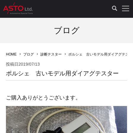
LAUNCH製品（65）
車両診断ツール（91）
自動車工具（481）
測定機器（38）
パーツ（1047）
特殊リペア（161）
PicoScope（25）
ブログ
診断機（16）
診断テスター（10）
HCB TOOLS（45）
オシロスコープ（2）
ドイツ車（427）
現品修理（77）
オシロスコープ（10）
HOME
ブログ
診断テスター
ポルシェ 古いモデル用ダイアグテスタ
キープログラマー（4）
キープログラマー（20）
AST TOOLS（51）
オシロ関連商品（9）
イタリア/フランス車（145）
リビルト品（58）
アクセサリー（13）
投稿日
2019/07/13
ポルシェ 古いモデル用ダイアグテスター
EV 専用 整備機器（11）
内視カメラ（6）
Hubitools（17）
シミュレータ（19）
イギリス車（26）
クローン作製（20）
その他（2）
ADAS（7）
スモークテスター（4）
LASER（39）
アメリカ車（60）
コントロールユニット初期化（3）
ご購入ありがとうございます。
オプション品（17）
安定化電源ユニット（8）
ドイツ車（211）
スウェーデン車（45）
イモビライザーOFF（1）
その他（8）
TPMS（4）
バッテリーテスター（4）
イタリア/フランス車（27）
日本車（40）
その他（6）