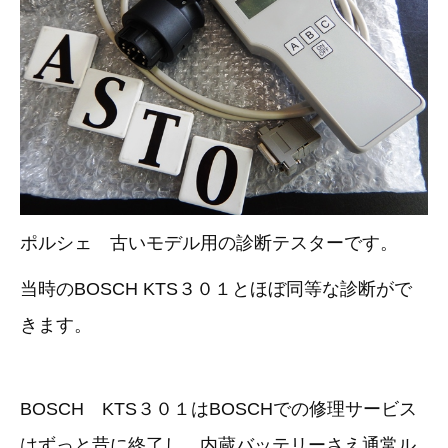
その他（9）
古い車両用診断テスター（10）
イギリス車（23）
ロシア（8）
バイク用診断テスター（7）
アメリカ車（15）
ブレーキキャリパーリペアキット（368）
その他（20）
スウェーデン車（20）
OTOFIX Powered by AUTEL（4）
日本車（7）
ステアリングロックエミュレータ（28）
汎用（89）
ポルシェ 古いモデル用の診断テスターです。
バッテリーチャージャー（4）
当時のBOSCH KTS３０１とほぼ同等な診断がで
キー関連（19）
きます。
ディーゼルインジェクター&グロープラグ ツール（7）
ライト関連（6）
ホイールロック取り外しツール（6）
その他（12）
BOSCH KTS３０１はBOSCHでの修理サービス
はずっと昔に終了し、内蔵バッテリーさえ通常ル