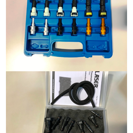
その他（9）
古い車両用診断テスター（10）
イギリス車（23）
ロシア（8）
バイク用診断テスター（7）
アメリカ車（15）
ブレーキキャリパーリペアキット（368）
その他（20）
スウェーデン車（20）
OTOFIX Powered by AUTEL（4）
日本車（7）
ステアリングロックエミュレータ（28）
汎用（89）
バッテリーチャージャー（4）
キー関連（19）
ディーゼルインジェクター&グロープラグ ツール（7）
ライト関連（6）
ホイールロック取り外しツール（6）
その他（12）