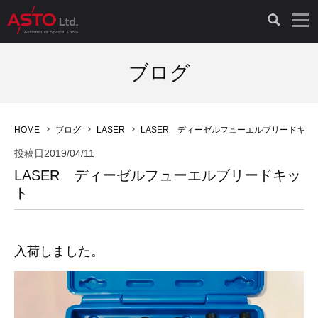
LAUNCH製品（65）
車両診断ツール（91）
自動車工具（481）
測定機器（38）
パーツ（1047）
特殊リペア（161）
PicoScope（25）
ブログ
診断機（16）
診断テスター（10）
HCB TOOLS（45）
オシロスコープ（2）
ドイツ車（427）
現品修理（77）
オシロスコープ（10）
HOME
ブログ
LASER
LASER ディーゼルフューエルブリードキッ
キープログラマー（4）
キープログラマー（20）
AST TOOLS（51）
オシロ関連商品（9）
イタリア/フランス車（145）
リビルト品（58）
アクセサリー（13）
投稿日
2019/04/11
LASER ディーゼルフューエルブリードキッ
EV 専用 整備機器（11）
内視カメラ（6）
Hubitools（17）
シミュレータ（19）
イギリス車（26）
クローン作製（20）
その他（2）
ト
ADAS（7）
スモークテスター（4）
LASER（39）
アメリカ車（60）
コントロールユニット初期化（3）
入荷しました。
オプション品（17）
安定化電源ユニット（8）
ドイツ車（211）
スウェーデン車（45）
イモビライザーOFF（1）
その他（8）
TPMS（4）
バッテリーテスター（4）
イタリア/フランス車（27）
日本車（40）
その他（6）