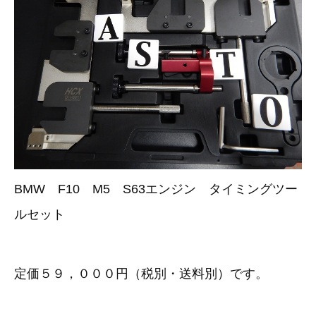
その他（9）
古い車両用診断テスター（10）
イギリス車（23）
ロシア（8）
バイク用診断テスター（7）
アメリカ車（15）
ブレーキキャリパーリペアキット（368）
その他（20）
スウェーデン車（20）
OTOFIX Powered by AUTEL（4）
日本車（7）
ステアリングロックエミュレータ（28）
汎用（89）
BMW F10 M5 S63エンジン タイミングツー
バッテリーチャージャー（4）
キー関連（19）
ルセット
ディーゼルインジェクター&グロープラグ ツール（7）
ライト関連（6）
定価５９，０００円（税別・送料別）です。
ホイールロック取り外しツール（6）
その他（12）