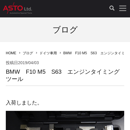
LAUNCH製品（65）
車両診断ツール（91）
自動車工具（481）
測定機器（38）
パーツ（1047）
特殊リペア（161）
PicoScope（25）
ブログ
診断機（16）
診断テスター（10）
HCB TOOLS（45）
オシロスコープ（2）
ドイツ車（427）
現品修理（77）
オシロスコープ（10）
HOME
ブログ
ドイツ車用
BMW F10 M5 S63 エンジンタイミ
キープログラマー（4）
キープログラマー（20）
AST TOOLS（51）
オシロ関連商品（9）
イタリア/フランス車（145）
リビルト品（58）
アクセサリー（13）
投稿日
2019/04/03
BMW F10 M5 S63 エンジンタイミング
EV 専用 整備機器（11）
内視カメラ（6）
Hubitools（17）
シミュレータ（19）
イギリス車（26）
クローン作製（20）
その他（2）
ツール
ADAS（7）
スモークテスター（4）
LASER（39）
アメリカ車（60）
コントロールユニット初期化（3）
入荷しました。
オプション品（17）
安定化電源ユニット（8）
ドイツ車（211）
スウェーデン車（45）
イモビライザーOFF（1）
その他（8）
TPMS（4）
バッテリーテスター（4）
イタリア/フランス車（27）
日本車（40）
その他（6）