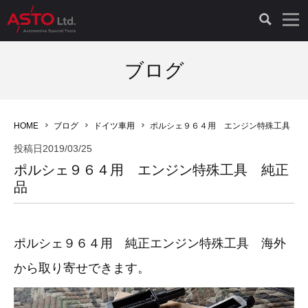
LAUNCH製品（65）
車両診断ツール（91）
自動車工具（481）
測定機器（38）
パーツ（1047）
特殊リペア（161）
PicoScope（25）
ブログ
診断機（16）
診断テスター（10）
HCB TOOLS（45）
オシロスコープ（2）
ドイツ車（427）
現品修理（77）
オシロスコープ（10）
HOME
ブログ
ドイツ車用
ポルシェ９６４用 エンジン特殊工具 純
キープログラマー（4）
キープログラマー（20）
AST TOOLS（51）
オシロ関連商品（9）
イタリア/フランス車（145）
リビルト品（58）
アクセサリー（13）
投稿日
2019/03/25
ポルシェ９６４用 エンジン特殊工具 純正
EV 専用 整備機器（11）
内視カメラ（6）
Hubitools（17）
シミュレータ（19）
イギリス車（26）
クローン作製（20）
その他（2）
品
ADAS（7）
スモークテスター（4）
LASER（39）
アメリカ車（60）
コントロールユニット初期化（3）
ポルシェ９６４用 純正エンジン特殊工具 海外
オプション品（17）
安定化電源ユニット（8）
ドイツ車（211）
スウェーデン車（45）
イモビライザーOFF（1）
その他（8）
から取り寄せできます。
TPMS（4）
バッテリーテスター（4）
イタリア/フランス車（27）
日本車（40）
その他（6）