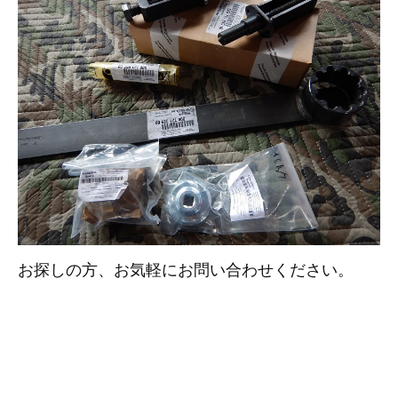
その他（9）
古い車両用診断テスター（10）
イギリス車（23）
ロシア（8）
バイク用診断テスター（7）
アメリカ車（15）
ブレーキキャリパーリペアキット（368）
その他（20）
スウェーデン車（20）
OTOFIX Powered by AUTEL（4）
日本車（7）
ステアリングロックエミュレータ（28）
汎用（89）
バッテリーチャージャー（4）
キー関連（19）
お探しの方、お気軽にお問い合わせください。
ディーゼルインジェクター&グロープラグ ツール（7）
ライト関連（6）
ホイールロック取り外しツール（6）
その他（12）