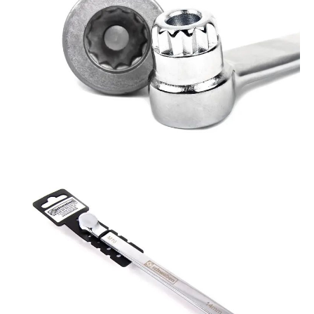
その他（9）
古い車両用診断テスター（10）
イギリス車（23）
ロシア（8）
バイク用診断テスター（7）
アメリカ車（15）
ブレーキキャリパーリペアキット（368）
その他（20）
スウェーデン車（20）
OTOFIX Powered by AUTEL（4）
日本車（7）
ステアリングロックエミュレータ（28）
汎用（89）
バッテリーチャージャー（4）
キー関連（19）
ディーゼルインジェクター&グロープラグ ツール（7）
ライト関連（6）
ホイールロック取り外しツール（6）
その他（12）