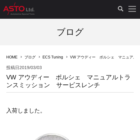
LAUNCH製品（65）
車両診断ツール（91）
自動車工具（481）
測定機器（38）
パーツ（1047）
特殊リペア（161）
PicoScope（25）
ブログ
診断機（16）
診断テスター（10）
HCB TOOLS（45）
オシロスコープ（2）
ドイツ車（427）
現品修理（77）
オシロスコープ（10）
HOME
ブログ
ECS Tuning
VW アウディー ポルシェ マニュアル
キープログラマー（4）
キープログラマー（20）
AST TOOLS（51）
オシロ関連商品（9）
イタリア/フランス車（145）
リビルト品（58）
アクセサリー（13）
投稿日
2019/03/03
VW アウディー ポルシェ マニュアルトラ
EV 専用 整備機器（11）
内視カメラ（6）
Hubitools（17）
シミュレータ（19）
イギリス車（26）
クローン作製（20）
その他（2）
ンスミッション サービスレンチ
ADAS（7）
スモークテスター（4）
LASER（39）
アメリカ車（60）
コントロールユニット初期化（3）
入荷しました。
オプション品（17）
安定化電源ユニット（8）
ドイツ車（211）
スウェーデン車（45）
イモビライザーOFF（1）
その他（8）
TPMS（4）
バッテリーテスター（4）
イタリア/フランス車（27）
日本車（40）
その他（6）