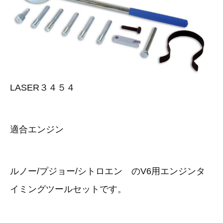
その他（9）
古い車両用診断テスター（10）
イギリス車（23）
ロシア（8）
バイク用診断テスター（7）
アメリカ車（15）
ブレーキキャリパーリペアキット（368）
その他（20）
スウェーデン車（20）
LASER３４５４
OTOFIX Powered by AUTEL（4）
日本車（7）
ステアリングロックエミュレータ（28）
汎用（89）
適合エンジン
バッテリーチャージャー（4）
キー関連（19）
ディーゼルインジェクター&グロープラグ ツール（7）
ルノー/プジョー/シトロエン のV6用エンジンタ
ライト関連（6）
イミングツールセットです。
ホイールロック取り外しツール（6）
その他（12）