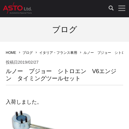
LAUNCH製品（65）
車両診断ツール（91）
自動車工具（481）
測定機器（38）
パーツ（1047）
特殊リペア（161）
PicoScope（25）
ブログ
診断機（16）
診断テスター（10）
HCB TOOLS（45）
オシロスコープ（2）
ドイツ車（427）
現品修理（77）
オシロスコープ（10）
HOME
ブログ
イタリア・フランス車用
ルノー プジョー シトロエ
キープログラマー（4）
キープログラマー（20）
AST TOOLS（51）
オシロ関連商品（9）
イタリア/フランス車（145）
リビルト品（58）
アクセサリー（13）
投稿日
2019/02/27
ルノー プジョー シトロエン V6エンジ
EV 専用 整備機器（11）
内視カメラ（6）
Hubitools（17）
シミュレータ（19）
イギリス車（26）
クローン作製（20）
その他（2）
ン タイミングツールセット
ADAS（7）
スモークテスター（4）
LASER（39）
アメリカ車（60）
コントロールユニット初期化（3）
入荷しました。
オプション品（17）
安定化電源ユニット（8）
ドイツ車（211）
スウェーデン車（45）
イモビライザーOFF（1）
その他（8）
TPMS（4）
バッテリーテスター（4）
イタリア/フランス車（27）
日本車（40）
その他（6）