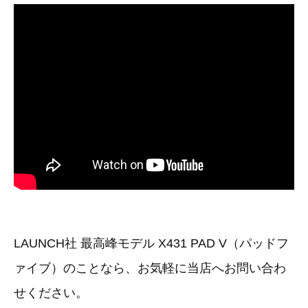
その他（9）
古い車両用診断テスター（10）
イギリス車（23）
ロシア（8）
バイク用診断テスター（7）
アメリカ車（15）
ブレーキキャリパーリペアキット（368）
その他（20）
スウェーデン車（20）
OTOFIX Powered by AUTEL（4）
日本車（7）
ステアリングロックエミュレータ（28）
汎用（89）
バッテリーチャージャー（4）
キー関連（19）
ディーゼルインジェクター&グロープラグ ツール（7）
LAUNCH社 最高峰モデル X431 PAD V（パッドフ
ライト関連（6）
ァイブ）のことなら、お気軽に当店へお問い合わ
ホイールロック取り外しツール（6）
その他（12）
せください。