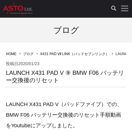
LAUNCH製品（65）
車両診断ツール（91）
自動車工具（481）
測定機器（38）
パーツ（1047）
特殊リペア（161）
PicoScope（25）
ブログ
診断機（16）
診断テスター（10）
HCB TOOLS（45）
オシロスコープ（2）
ドイツ車（427）
現品修理（77）
オシロスコープ（10）
HOME
ブログ
X431 PAD Ⅶ LINK（パッドセブンリンク）
LAUNCH
キープログラマー（4）
キープログラマー（20）
AST TOOLS（51）
オシロ関連商品（9）
イタリア/フランス車（145）
リビルト品（58）
アクセサリー（13）
投稿日
2020/01/23
LAUNCH X431 PAD V ⑨ BMW F06 バッテリ
EV 専用 整備機器（11）
内視カメラ（6）
Hubitools（17）
シミュレータ（19）
イギリス車（26）
クローン作製（20）
その他（2）
ー交換後のリセット
ADAS（7）
スモークテスター（4）
LASER（39）
アメリカ車（60）
コントロールユニット初期化（3）
LAUNCH X431 PAD V（パッドファイブ）での、
オプション品（17）
安定化電源ユニット（8）
ドイツ車（211）
スウェーデン車（45）
イモビライザーOFF（1）
その他（8）
BMW F06 バッテリー交換後のリセット手順動画
TPMS（4）
バッテリーテスター（4）
イタリア/フランス車（27）
日本車（40）
その他（6）
をYoutubeにアップしました。