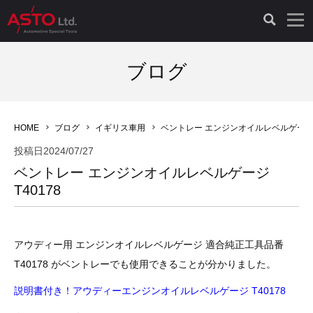
LAUNCH製品（65）
車両診断ツール（91）
自動車工具（481）
測定機器（38）
パーツ（1047）
特殊リペア（161）
PicoScope（25）
ブログ
診断機（16）
診断テスター（10）
HCB TOOLS（45）
オシロスコープ（2）
ドイツ車（427）
現品修理（77）
オシロスコープ（10）
HOME
ブログ
イギリス車用
ベントレー エンジンオイルレベルゲージ T
キープログラマー（4）
キープログラマー（20）
AST TOOLS（51）
オシロ関連商品（9）
イタリア/フランス車（145）
リビルト品（58）
アクセサリー（13）
投稿日
2024/07/27
ベントレー エンジンオイルレベルゲージ
EV 専用 整備機器（11）
内視カメラ（6）
Hubitools（17）
シミュレータ（19）
イギリス車（26）
クローン作製（20）
その他（2）
T40178
ADAS（7）
スモークテスター（4）
LASER（39）
アメリカ車（60）
コントロールユニット初期化（3）
アウディー用 エンジンオイルレベルゲージ 適合純正工具品番
オプション品（17）
安定化電源ユニット（8）
ドイツ車（211）
スウェーデン車（45）
イモビライザーOFF（1）
その他（8）
T40178 がベントレーでも使用できることが分かりました。
TPMS（4）
バッテリーテスター（4）
イタリア/フランス車（27）
日本車（40）
その他（6）
説明書付き！アウディーエンジンオイルレベルゲージ T40178