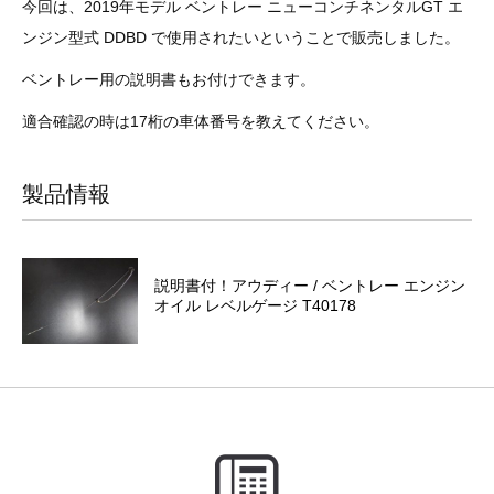
今回は、2019年モデル ベントレー ニューコンチネンタルGT エ
その他（9）
古い車両用診断テスター（10）
イギリス車（23）
ロシア（8）
ンジン型式 DDBD で使用されたいということで販売しました。
バイク用診断テスター（7）
アメリカ車（15）
ブレーキキャリパーリペアキット（368）
ベントレー用の説明書もお付けできます。
適合確認の時は17桁の車体番号を教えてください。
その他（20）
スウェーデン車（20）
製品情報
OTOFIX Powered by AUTEL（4）
日本車（7）
ステアリングロックエミュレータ（28）
汎用（89）
説明書付！アウディー / ベントレー エンジン
オイル レベルゲージ T40178
バッテリーチャージャー（4）
キー関連（19）
ディーゼルインジェクター&グロープラグ ツール（7）
ライト関連（6）
ホイールロック取り外しツール（6）
その他（12）