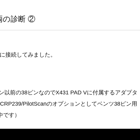
車両の診断 ②
20に接続してみました。
以前の38ピンなのでX431 PAD Vに付属するアダプタ
239/PilotScanのオプションとしてベンツ38ピン用
中です）