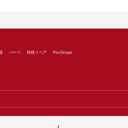
器
パーツ
特殊リペア
PicoScope