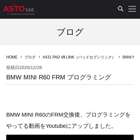
LAUNCH製品（65）
車両診断ツール（91）
自動車工具（481）
測定機器（38）
パーツ（1047）
特殊リペア（161）
PicoScope（25）
ブログ
診断機（16）
診断テスター（10）
HCB TOOLS（45）
オシロスコープ（2）
ドイツ車（427）
現品修理（77）
オシロスコープ（10）
HOME
ブログ
X431 PAD Ⅶ LINK（パッドセブンリンク）
BMW MI
キープログラマー（4）
キープログラマー（20）
AST TOOLS（51）
オシロ関連商品（9）
イタリア/フランス車（145）
リビルト品（58）
アクセサリー（13）
投稿日
2020/12/28
BMW MINI R60 FRM プログラミング
EV 専用 整備機器（11）
内視カメラ（6）
Hubitools（17）
シミュレータ（19）
イギリス車（26）
クローン作製（20）
その他（2）
ADAS（7）
スモークテスター（4）
LASER（39）
アメリカ車（60）
コントロールユニット初期化（3）
オプション品（17）
安定化電源ユニット（8）
ドイツ車（211）
スウェーデン車（45）
イモビライザーOFF（1）
その他（8）
BMW MINI R60のFRM交換後、プログラミングを
やってる動画をYoutubeにアップしました。
TPMS（4）
バッテリーテスター（4）
イタリア/フランス車（27）
日本車（40）
その他（6）