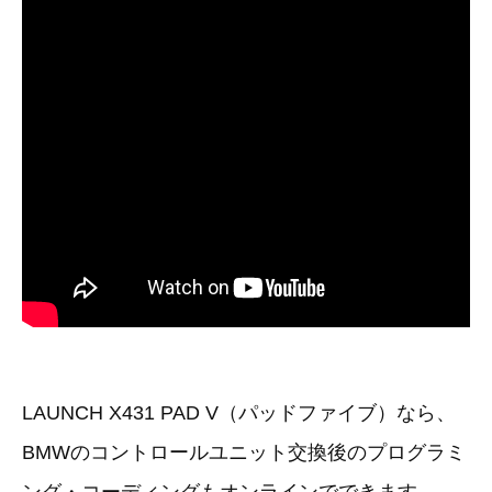
その他（9）
古い車両用診断テスター（10）
イギリス車（23）
ロシア（8）
バイク用診断テスター（7）
アメリカ車（15）
ブレーキキャリパーリペアキット（368）
その他（20）
スウェーデン車（20）
OTOFIX Powered by AUTEL（4）
日本車（7）
ステアリングロックエミュレータ（28）
汎用（89）
バッテリーチャージャー（4）
キー関連（19）
ディーゼルインジェクター&グロープラグ ツール（7）
ライト関連（6）
LAUNCH X431 PAD V（パッドファイブ）なら、
ホイールロック取り外しツール（6）
その他（12）
BMWのコントロールユニット交換後のプログラミ