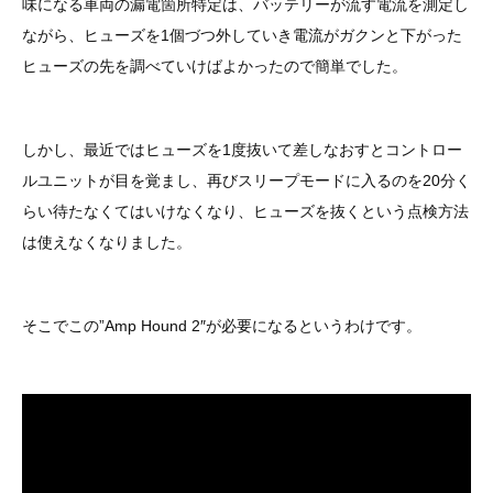
3D プリンターペン（8）
味になる車両の漏電箇所特定は、バッテリーが流す電流を測定し
ながら、ヒューズを1個づつ外していき電流がガクンと下がった
ヒューズの先を調べていけばよかったので簡単でした。
しかし、最近ではヒューズを1度抜いて差しなおすとコントロー
ルユニットが目を覚まし、再びスリープモードに入るのを20分く
らい待たなくてはいけなくなり、ヒューズを抜くという点検方法
は使えなくなりました。
そこでこの”Amp Hound 2″が必要になるというわけです。