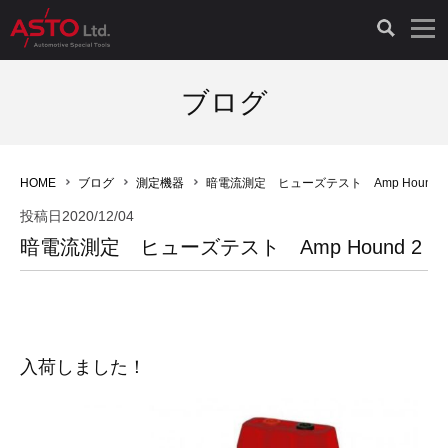
LAUNCH製品（65）
車両診断ツール（91）
自動車工具（481）
測定機器（38）
パーツ（1047）
特殊リペア（161）
PicoScope（25）
ブログ
診断機（16）
診断テスター（10）
HCB TOOLS（45）
オシロスコープ（2）
ドイツ車（427）
現品修理（77）
オシロスコープ（10）
HOME
ブログ
測定機器
暗電流測定 ヒューズテスト Amp Hound 
キープログラマー（4）
キープログラマー（20）
AST TOOLS（51）
オシロ関連商品（9）
イタリア/フランス車（145）
リビルト品（58）
アクセサリー（13）
投稿日
2020/12/04
暗電流測定 ヒューズテスト Amp Hound 2
EV 専用 整備機器（11）
内視カメラ（6）
Hubitools（17）
シミュレータ（19）
イギリス車（26）
クローン作製（20）
その他（2）
ADAS（7）
スモークテスター（4）
LASER（39）
アメリカ車（60）
コントロールユニット初期化（3）
オプション品（17）
安定化電源ユニット（8）
ドイツ車（211）
スウェーデン車（45）
イモビライザーOFF（1）
その他（8）
入荷しました！
TPMS（4）
バッテリーテスター（4）
イタリア/フランス車（27）
日本車（40）
その他（6）