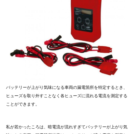
その他（9）
古い車両用診断テスター（10）
イギリス車（23）
ロシア（8）
バイク用診断テスター（7）
アメリカ車（15）
ブレーキキャリパーリペアキット（368）
その他（20）
スウェーデン車（20）
OTOFIX Powered by AUTEL（4）
日本車（7）
ステアリングロックエミュレータ（28）
汎用（89）
バッテリーチャージャー（4）
バッテリーが上がり気味になる車両の漏電箇所を特定するとき、
キー関連（19）
ヒューズを取り外すことなく各ヒューズに流れる電流を測定する
ディーゼルインジェクター&グロープラグ ツール（7）
ことができます。
ライト関連（6）
ホイールロック取り外しツール（6）
その他（12）
私が若かったころは、暗電流が流れすぎてバッテリーが上がり気