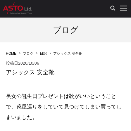
LAUNCH製品（65）
車両診断ツール（91）
自動車工具（481）
測定機器（38）
パーツ（1047）
特殊リペア（161）
PicoScope（25）
ブログ
診断機（16）
診断テスター（10）
HCB TOOLS（45）
オシロスコープ（2）
ドイツ車（427）
現品修理（77）
オシロスコープ（10）
HOME
ブログ
日記
アシックス 安全靴
キープログラマー（4）
キープログラマー（20）
AST TOOLS（51）
オシロ関連商品（9）
イタリア/フランス車（145）
リビルト品（58）
アクセサリー（13）
投稿日
2020/10/06
アシックス 安全靴
EV 専用 整備機器（11）
内視カメラ（6）
Hubitools（17）
シミュレータ（19）
イギリス車（26）
クローン作製（20）
その他（2）
ADAS（7）
スモークテスター（4）
LASER（39）
アメリカ車（60）
コントロールユニット初期化（3）
長女の誕生日プレゼントは靴がいいということ
オプション品（17）
安定化電源ユニット（8）
ドイツ車（211）
スウェーデン車（45）
イモビライザーOFF（1）
その他（8）
で、靴屋巡りをしていて見つけてしまい買ってし
まいました。
TPMS（4）
バッテリーテスター（4）
イタリア/フランス車（27）
日本車（40）
その他（6）