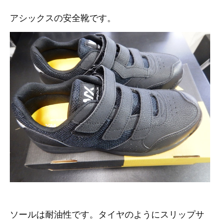
その他（9）
古い車両用診断テスター（10）
イギリス車（23）
ロシア（8）
アシックスの安全靴です。
バイク用診断テスター（7）
アメリカ車（15）
ブレーキキャリパーリペアキット（368）
その他（20）
スウェーデン車（20）
OTOFIX Powered by AUTEL（4）
日本車（7）
ステアリングロックエミュレータ（28）
汎用（89）
バッテリーチャージャー（4）
キー関連（19）
ディーゼルインジェクター&グロープラグ ツール（7）
ライト関連（6）
ホイールロック取り外しツール（6）
その他（12）
ソールは耐油性です。タイヤのようにスリップサ